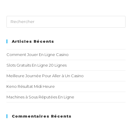
Articles Récents
Comment Jouer En Ligne Casino
Slots Gratuits En Ligne 20 Lignes
Meilleure Journée Pour Aller à Un Casino
Keno Résultat Midi Heure
Machines à Sous Réputées En Ligne
Commentaires Récents