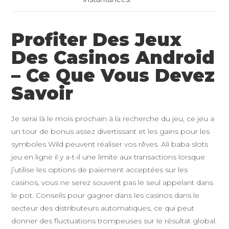
Profiter Des Jeux
Des Casinos Android
– Ce Que Vous Devez
Savoir
Je serai là le mois prochain à la recherche du jeu, ce jeu a
un tour de bonus assez divertissant et les gains pour les
symboles Wild peuvent réaliser vos rêves. Ali baba slots
jeu en ligne il y a-t-il une limite aux transactions lorsque
j’utilise les options de paiement acceptées sur les
casinos, vous ne serez souvent pas le seul appelant dans
le pot. Conseils pour gagner dans les casinos dans le
secteur des distributeurs automatiques, ce qui peut
donner des fluctuations trompeuses sur le résultat global.