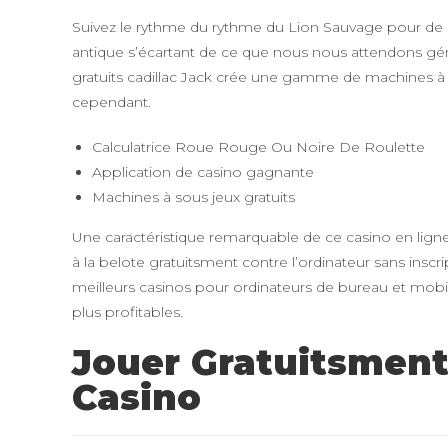
Suivez le rythme du rythme du Lion Sauvage pour de g
antique s’écartant de ce que nous nous attendons gén
gratuits cadillac Jack crée une gamme de machines à s
cependant.
Calculatrice Roue Rouge Ou Noire De Roulette
Application de casino gagnante
Machines à sous jeux gratuits
Une caractéristique remarquable de ce casino en ligne
à la belote gratuitsment contre l’ordinateur sans inscr
meilleurs casinos pour ordinateurs de bureau et mobil
plus profitables.
Jouer Gratuitsmen
Casino