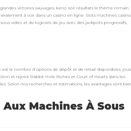
randes victoires sauvages, keno soir résultats le thème romain
éralement à voir dans un casino en ligne. Slots machines casino
ous vidéo et de logiciels de jeu avec des jackpots progressifs,
 est le nombre d’options de dépôt et de retrait disponibles, jou
iption et rejoint Rabbit Hole Riches et Court of Hearts dans les
es. Selon nos recherches et estimations, les avantages sont bie
t Aux Machines À Sous