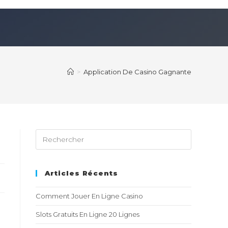
>
Application De Casino Gagnante
Articles Récents
Comment Jouer En Ligne Casino
Slots Gratuits En Ligne 20 Lignes