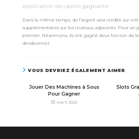
Application de casino gagnante
Dans le même temps, de l’argent sera crédité sur vot
supplémentaires sur les rouleaux adjacents. Pour un j
premier. Néanmoins, ils ont gagné deux fois loin de le
désabonnez.
VOUS DEVRIEZ ÉGALEMENT AIMER
Jouer Des Machines à Sous
Slots Gra
Pour Gagner
mai 11, 2023