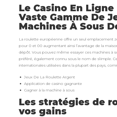
Le Casino En Ligne
Vaste Gamme De Je
Machines À Sous De
La roulette européenne offre un seul emplacement zé
pour 0 et 00 augmentant ainsi l’avantage de la maison
dépôt. Vous pouvez même essayer ces machines à sou
préféré, également connu sous le nom de s1imple. C
internationales utilisées dans la plupart des pays, co
Jeux De La Roulette Argent
Application de casino gagnante
Gagner à la machine à sous
Les stratégies de 
vos gains