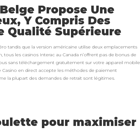
 Belge Propose Une
ux, Y Compris Des
 Qualité Supérieure
ro tandis que la version américaine utilise deux emplacements
, tous les casinos Interac au Canada n’offrent pas de bonus de
s sans téléchargement gratuitement sur votre appareil mobile
e Casino en direct accepte les méthodes de paiement
mme la plupart des demandes de retrait sont légitimes.
roulette pour maximiser