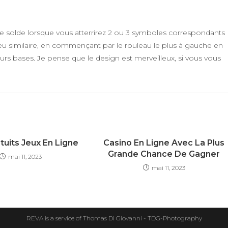
re solde lorsque vous atterrirez 2 ou 3 symboles correspondants
eu similaire, en commençant par le rouleau le plus à gauche en
urs bases. Je pense que le design est merveilleux, si vous vous
tuits Jeux En Ligne
Casino En Ligne Avec La Plus
Grande Chance De Gagner
mai 11, 2023
mai 11, 2023
REVA is a service of Thomas Di Giovanni - TDG-Photography