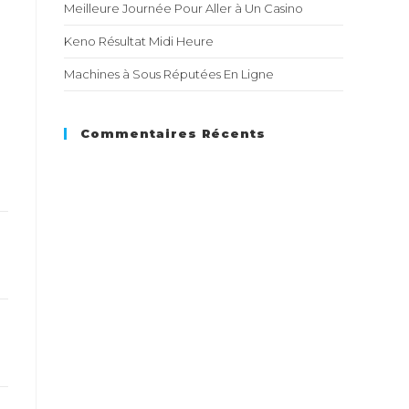
Meilleure Journée Pour Aller à Un Casino
Keno Résultat Midi Heure
Machines à Sous Réputées En Ligne
Commentaires Récents