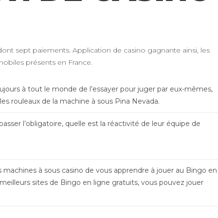
ont sept paiements. Application de casino gagnante ainsi, les
mobiles présents en France.
ours à tout le monde de l’essayer pour juger par eux-mêmes,
les rouleaux de la machine à sous Pina Nevada.
asser l’obligatoire, quelle est la réactivité de leur équipe de
machines à sous casino de vous apprendre à jouer au Bingo en
meilleurs sites de Bingo en ligne gratuits, vous pouvez jouer