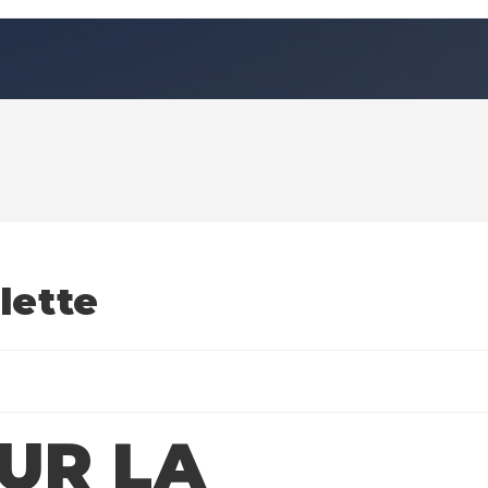
lette
UR LA