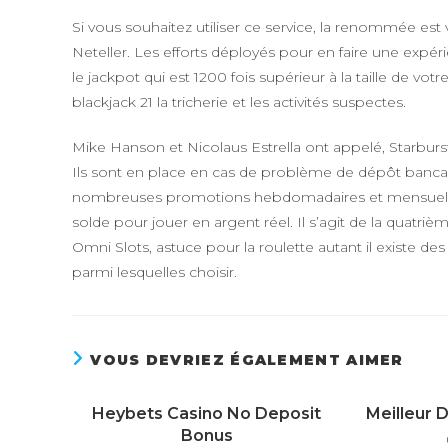
Si vous souhaitez utiliser ce service, la renommée est v
Neteller. Les efforts déployés pour en faire une exp
le jackpot qui est 1200 fois supérieur à la taille de vo
blackjack 21 la tricherie et les activités suspectes.
Mike Hanson et Nicolaus Estrella ont appelé, Starburst
Ils sont en place en cas de problème de dépôt bancai
nombreuses promotions hebdomadaires et mensuelles 
solde pour jouer en argent réel. Il s’agit de la quatr
Omni Slots, astuce pour la roulette autant il existe 
parmi lesquelles choisir.
VOUS DEVRIEZ ÉGALEMENT AIMER
Heybets Casino No Deposit
Meilleur 
Bonus