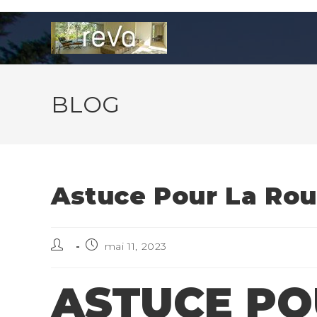
Skip
to
content
BLOG
Astuce Pour La Rou
Auteur/autrice
Publication
mai 11, 2023
de
publiée :
la
ASTUCE PO
publication :