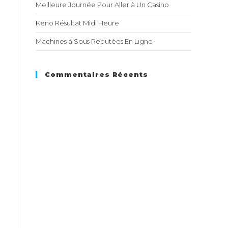
Meilleure Journée Pour Aller à Un Casino
Keno Résultat Midi Heure
Machines à Sous Réputées En Ligne
Commentaires Récents