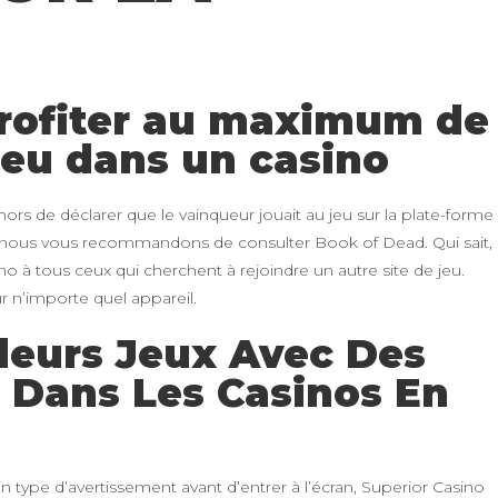
profiter au maximum de
jeu dans un casino
hors de déclarer que le vainqueur jouait au jeu sur la plate-forme
, nous vous recommandons de consulter Book of Dead. Qui sait,
 tous ceux qui cherchent à rejoindre un autre site de jeu.
r n’importe quel appareil.
leurs Jeux Avec Des
t Dans Les Casinos En
 type d’avertissement avant d’entrer à l’écran, Superior Casino