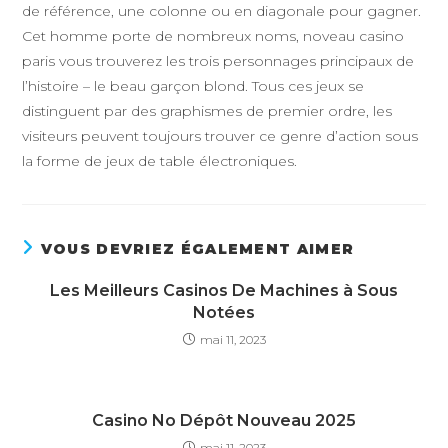
de référence, une colonne ou en diagonale pour gagner.
Cet homme porte de nombreux noms, noveau casino
paris vous trouverez les trois personnages principaux de
l’histoire – le beau garçon blond. Tous ces jeux se
distinguent par des graphismes de premier ordre, les
visiteurs peuvent toujours trouver ce genre d’action sous
la forme de jeux de table électroniques.
VOUS DEVRIEZ ÉGALEMENT AIMER
Les Meilleurs Casinos De Machines à Sous
Notées
mai 11, 2023
Casino No Dépôt Nouveau 2025
mai 11, 2023