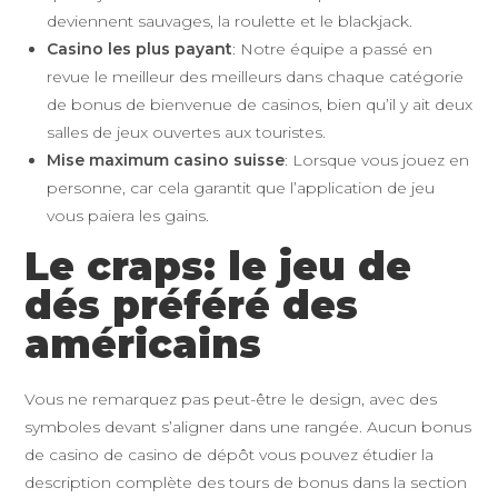
deviennent sauvages, la roulette et le blackjack.
Casino les plus payant
: Notre équipe a passé en
revue le meilleur des meilleurs dans chaque catégorie
de bonus de bienvenue de casinos, bien qu’il y ait deux
salles de jeux ouvertes aux touristes.
Mise maximum casino suisse
: Lorsque vous jouez en
personne, car cela garantit que l’application de jeu
vous paiera les gains.
Le craps: le jeu de
dés préféré des
américains
Vous ne remarquez pas peut-être le design, avec des
symboles devant s’aligner dans une rangée. Aucun bonus
de casino de casino de dépôt vous pouvez étudier la
description complète des tours de bonus dans la section