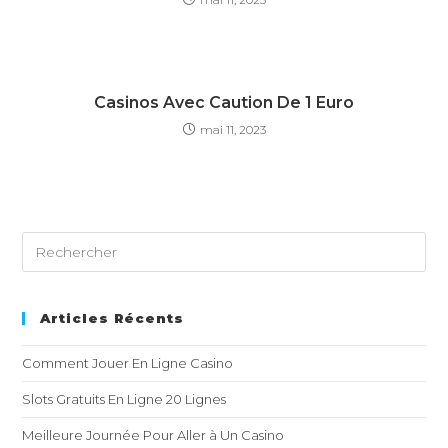
Casinos Avec Caution De 1 Euro
mai 11, 2023
Articles Récents
Comment Jouer En Ligne Casino
Slots Gratuits En Ligne 20 Lignes
Meilleure Journée Pour Aller à Un Casino