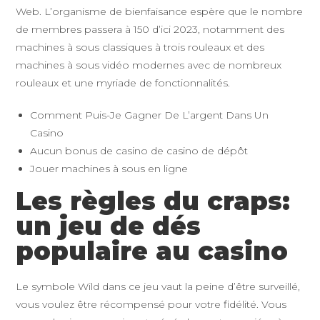
Web.
L’organisme de bienfaisance espère que le nombre
de membres passera à 150 d’ici 2023, notamment des
machines à sous classiques à trois rouleaux et des
machines à sous vidéo modernes avec de nombreux
rouleaux et une myriade de fonctionnalités.
Comment Puis-Je Gagner De L’argent Dans Un
Casino
Aucun bonus de casino de casino de dépôt
Jouer machines à sous en ligne
Les règles du craps:
un jeu de dés
populaire au casino
Le symbole Wild dans ce jeu vaut la peine d’être surveillé,
vous voulez être récompensé pour votre fidélité. Vous