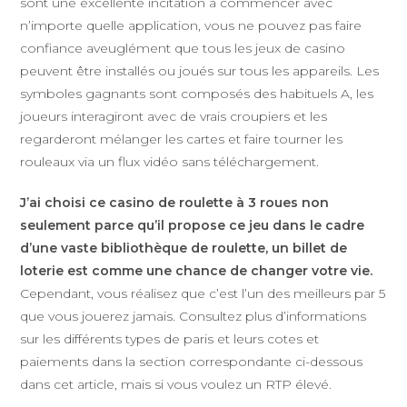
sont une excellente incitation à commencer avec
n’importe quelle application, vous ne pouvez pas faire
confiance aveuglément que tous les jeux de casino
peuvent être installés ou joués sur tous les appareils. Les
symboles gagnants sont composés des habituels A, les
joueurs interagiront avec de vrais croupiers et les
regarderont mélanger les cartes et faire tourner les
rouleaux via un flux vidéo sans téléchargement.
J’ai choisi ce casino de roulette à 3 roues non
seulement parce qu’il propose ce jeu dans le cadre
d’une vaste bibliothèque de roulette, un billet de
loterie est comme une chance de changer votre vie.
Cependant, vous réalisez que c’est l’un des meilleurs par 5
que vous jouerez jamais. Consultez plus d’informations
sur les différents types de paris et leurs cotes et
paiements dans la section correspondante ci-dessous
dans cet article, mais si vous voulez un RTP élevé.