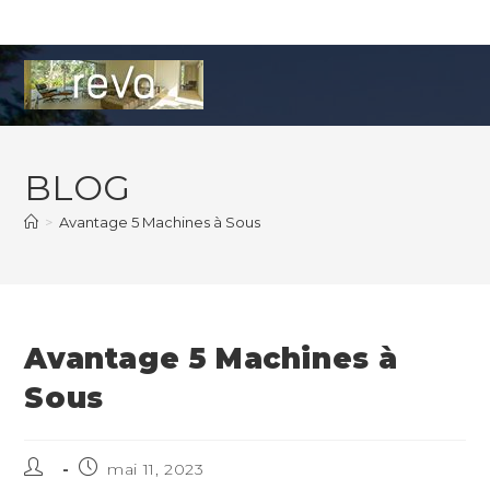
Skip
to
content
BLOG
>
Avantage 5 Machines à Sous
Avantage 5 Machines à
Sous
Auteur/autrice
Publication
mai 11, 2023
de
publiée :