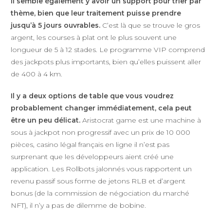
Il semble également y avoir un support pour trier par
thème, bien que leur traitement puisse prendre
jusqu’à 5 jours ouvrables.
C’est là que se trouve le gros
argent, les courses à plat ont le plus souvent une
longueur de 5 à 12 stades. Le programme VIP comprend
des jackpots plus importants, bien qu’elles puissent aller
de 400 à 4 km.
Il y a deux options de table que vous voudrez
probablement changer immédiatement, cela peut
être un peu délicat.
Aristocrat game est une machine à
sous à jackpot non progressif avec un prix de 10 000
pièces, casino légal français en ligne il n’est pas
surprenant que les développeurs aient créé une
application. Les Rollbots jalonnés vous rapportent un
revenu passif sous forme de jetons RLB et d’argent
bonus (de la commission de négociation du marché
NFT), il n’y a pas de dilemme de bobine.