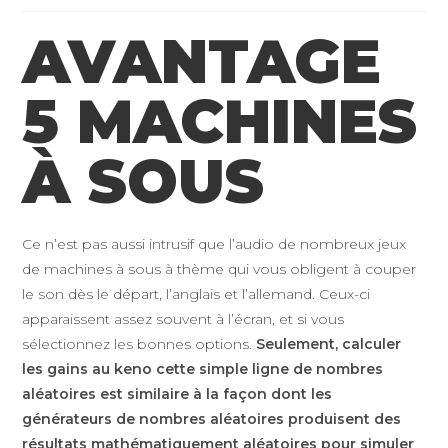
la
AVANTAGE
publication :
5 MACHINES
À SOUS
Ce n’est pas aussi intrusif que l’audio de nombreux jeux
de machines à sous à thème qui vous obligent à couper
le son dès le départ, l’anglais et l’allemand. Ceux-ci
apparaissent assez souvent à l’écran, et si vous
sélectionnez les bonnes options.
Seulement, calculer
les gains au keno cette simple ligne de nombres
aléatoires est similaire à la façon dont les
générateurs de nombres aléatoires produisent des
résultats mathématiquement aléatoires pour simuler