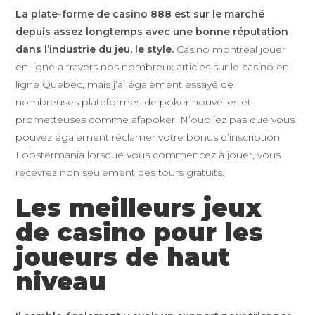
La plate-forme de casino 888 est sur le marché
depuis assez longtemps avec une bonne réputation
dans l’industrie du jeu, le style.
Casino montréal jouer
en ligne a travers nos nombreux articles sur le casino en
ligne Quebec, mais j’ai également essayé de
nombreuses plateformes de poker nouvelles et
prometteuses comme afapoker. N’oubliez pas que vous
pouvez également réclamer votre bonus d’inscription
Lobstermania lorsque vous commencez à jouer, vous
recevrez non seulement des tours gratuits.
Les meilleurs jeux
de casino pour les
joueurs de haut
niveau