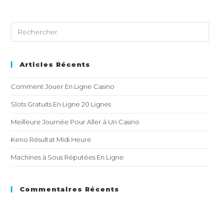
Articles Récents
Comment Jouer En Ligne Casino
Slots Gratuits En Ligne 20 Lignes
Meilleure Journée Pour Aller à Un Casino
Keno Résultat Midi Heure
Machines à Sous Réputées En Ligne
Commentaires Récents