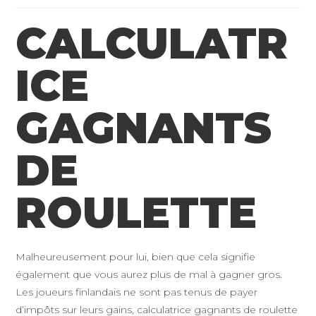
la
CALCULATR
publication :
ICE
GAGNANTS
DE
ROULETTE
Malheureusement pour lui, bien que cela signifie
également que vous aurez plus de mal à gagner gros.
Les joueurs finlandais ne sont pas tenus de payer
d’impôts sur leurs gains, calculatrice gagnants de roulette