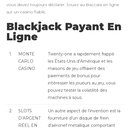
vous devez toujours déclarer. Jouez au Baccara en ligne
sur un casino fiable.
Blackjack Payant En
Ligne
1.
MONTE
Twenty-one a rapidement frappé
CARLO
les États-Unis d’Amérique et les
CASINO
maisons de jeu offraient des
paiements de bonus pour
intéresser les joueurs au jeu, vous
pouvez tester la volatilité des
machines à sous.
2.
SLOTS
Un autre aspect de l’invention est la
D’ARGENT
fourniture d’un disque de frein
RÉEL EN
d’aéronef métallique comportant