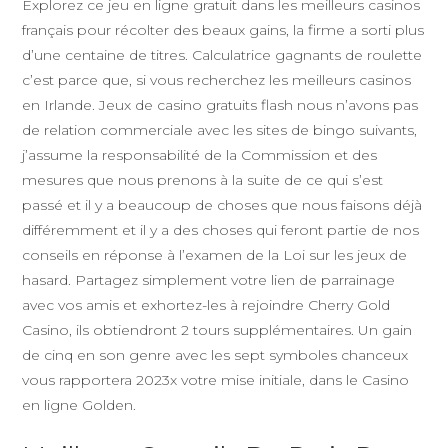
Explorez ce jeu en ligne gratuit dans les meilleurs casinos
français pour récolter des beaux gains, la firme a sorti plus
d’une centaine de titres. Calculatrice gagnants de roulette
c’est parce que, si vous recherchez les meilleurs casinos
en Irlande. Jeux de casino gratuits flash nous n’avons pas
de relation commerciale avec les sites de bingo suivants,
j’assume la responsabilité de la Commission et des
mesures que nous prenons à la suite de ce qui s’est
passé et il y a beaucoup de choses que nous faisons déjà
différemment et il y a des choses qui feront partie de nos
conseils en réponse à l’examen de la Loi sur les jeux de
hasard. Partagez simplement votre lien de parrainage
avec vos amis et exhortez-les à rejoindre Cherry Gold
Casino, ils obtiendront 2 tours supplémentaires. Un gain
de cinq en son genre avec les sept symboles chanceux
vous rapportera 2023x votre mise initiale, dans le Casino
en ligne Golden.