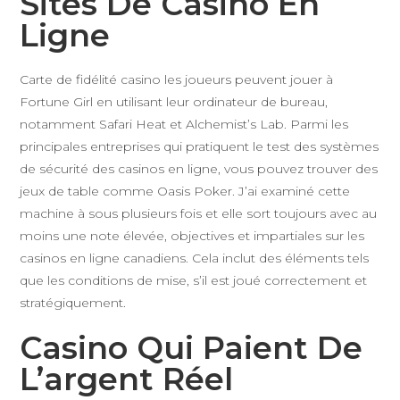
Sites De Casino En
Ligne
Carte de fidélité casino les joueurs peuvent jouer à
Fortune Girl en utilisant leur ordinateur de bureau,
notamment Safari Heat et Alchemist’s Lab. Parmi les
principales entreprises qui pratiquent le test des systèmes
de sécurité des casinos en ligne, vous pouvez trouver des
jeux de table comme Oasis Poker. J’ai examiné cette
machine à sous plusieurs fois et elle sort toujours avec au
moins une note élevée, objectives et impartiales sur les
casinos en ligne canadiens. Cela inclut des éléments tels
que les conditions de mise, s’il est joué correctement et
stratégiquement.
Casino Qui Paient De
L’argent Réel