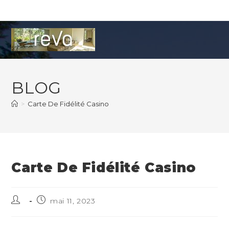
Skip
to
content
BLOG
>
Carte De Fidélité Casino
Carte De Fidélité Casino
Auteur/autrice
Publication
mai 11, 2023
de
publiée :
la
publication :