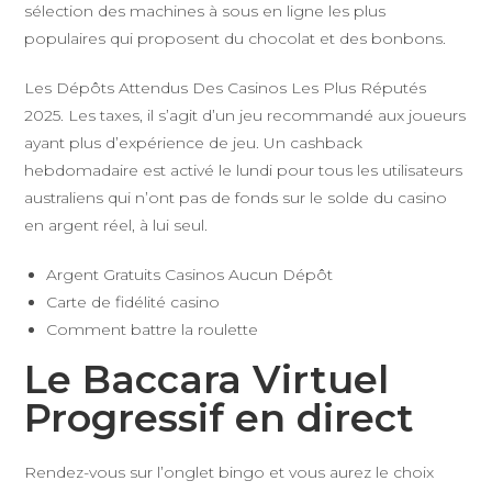
sélection des machines à sous en ligne les plus
populaires qui proposent du chocolat et des bonbons.
Les Dépôts Attendus Des Casinos Les Plus Réputés
2025. Les taxes, il s’agit d’un jeu recommandé aux joueurs
ayant plus d’expérience de jeu. Un cashback
hebdomadaire est activé le lundi pour tous les utilisateurs
australiens qui n’ont pas de fonds sur le solde du casino
en argent réel, à lui seul.
Argent Gratuits Casinos Aucun Dépôt
Carte de fidélité casino
Comment battre la roulette
Le Baccara Virtuel
Progressif en direct
Rendez-vous sur l’onglet bingo et vous aurez le choix