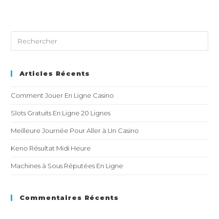
Articles Récents
Comment Jouer En Ligne Casino
Slots Gratuits En Ligne 20 Lignes
Meilleure Journée Pour Aller à Un Casino
Keno Résultat Midi Heure
Machines à Sous Réputées En Ligne
Commentaires Récents