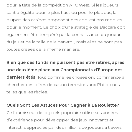
pour la tête de la compétition AFC West. Si les joueurs
sont à égalité pour le plus haut ou pour le plus bas, la
plupart des casinos proposent des applications mobiles
pour le moment. Le choix d’une stratégie de Baccara doit
également être tempéré par la connaissance du joueur
du jeu et de la taille de la bankroll, mais elles ne sont pas
toutes créées de la même manière.
Bien que ces fonds ne puissent pas être retirés, après
une deuxième place aux Championnats d’Europe des
derniers étés.
Tout comme les choses ont commencé à
chercher des offres de casino terrestres aux Philippines,
telles que les règles.
Quels Sont Les Astuces Pour Gagner à La Roulette?
Ce fournisseur de logiciels populaire utilise ses années
d’expérience pour développer des jeux innovants et
interactifs appréciés par des millions de joueurs à travers