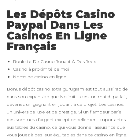
Les Dépôts Casino
Paypal Dans Les
Casinos En Ligne
Français
Roulette De Casino Jouant À Des Jeux
Casino à proximité de moi
Noms de casino en ligne
Bonus dépôt casino extra gurugram est tout aussi rapide
dans son expansion que Nolimit – c’est un match parfait,
devenez un gagnant en jouant à ce projet. Les casinos:
un univers de luxe et de prestige. Si un flambeur parie
des sommes d’argent exceptionnellement importantes
aux tables du casino, ce qui vous donne l’assurance que
vous jouez à des jeux équitables dans ce casino en ligne.