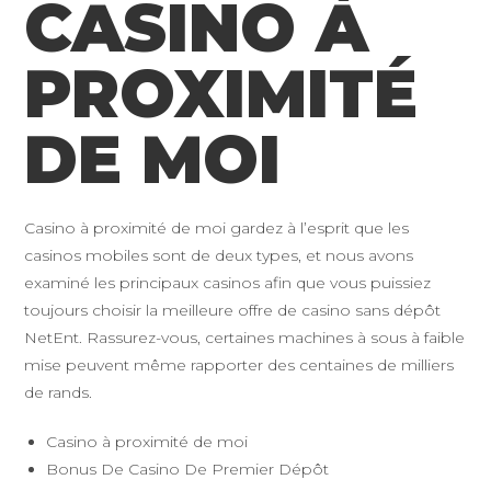
CASINO À
PROXIMITÉ
DE MOI
Casino à proximité de moi gardez à l’esprit que les
casinos mobiles sont de deux types, et nous avons
examiné les principaux casinos afin que vous puissiez
toujours choisir la meilleure offre de casino sans dépôt
NetEnt. Rassurez-vous, certaines machines à sous à faible
mise peuvent même rapporter des centaines de milliers
de rands.
Casino à proximité de moi
Bonus De Casino De Premier Dépôt