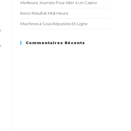
Meilleure Journée Pour Aller à Un Casino
Keno Résultat Midi Heure
Machines à Sous Réputées En Ligne
n
Commentaires Récents
,
e