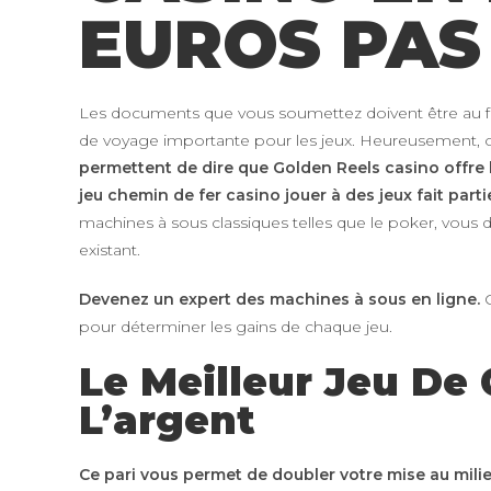
EUROS PAS
Les documents que vous soumettez doivent être au 
de voyage importante pour les jeux. Heureusement, o
permettent de dire que Golden Reels casino offre l’
jeu chemin de fer casino jouer à des jeux fait part
machines à sous classiques telles que le poker, vous
existant.
Devenez un expert des machines à sous en ligne.
C
pour déterminer les gains de chaque jeu.
Le Meilleur Jeu De
L’argent
Ce pari vous permet de doubler votre mise au mili