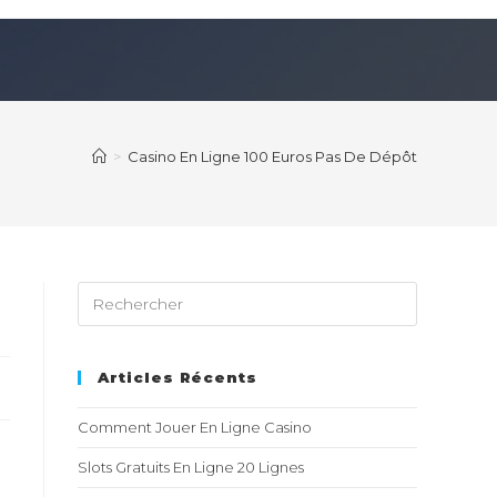
>
Casino En Ligne 100 Euros Pas De Dépôt
Articles Récents
Comment Jouer En Ligne Casino
Slots Gratuits En Ligne 20 Lignes