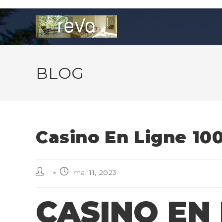
Skip
to
content
BLOG
Casino En Ligne 10
Auteur/autrice
Publication
mai 11, 2023
de
publiée :
la
CASINO EN 
publication :