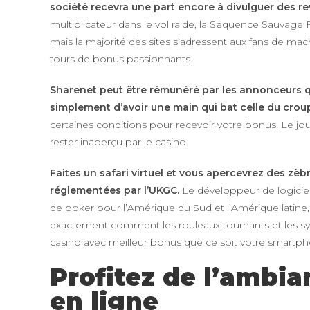
société recevra une part encore à divulguer des r
multiplicateur dans le vol raide, la Séquence Sauvag
mais la majorité des sites s’adressent aux fans de ma
tours de bonus passionnants.
Sharenet peut être rémunéré par les annonceurs qui
simplement d’avoir une main qui bat celle du crou
certaines conditions pour recevoir votre bonus. Le joue
rester inaperçu par le casino.
Faites un safari virtuel et vous apercevrez des zèbr
réglementées par l’UKGC.
Le développeur de logici
de poker pour l’Amérique du Sud et l’Amérique lati
exactement comment les rouleaux tournants et les s
casino avec meilleur bonus que ce soit votre smartp
Profitez de l’ambi
en ligne