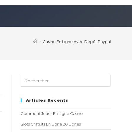
>
Casino En Ligne Avec Dépôt Paypal
Articles Récents
Comment Jouer En Ligne Casino
Slots Gratuits En Ligne 20 Lignes