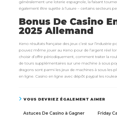
généralement une loterie espagnole, la faisant tourner
également être sujette à l’usure – certains secteurs pe
Bonus De Casino E
2025 Allemand
Keno résultats française des jeux c’est sur l’industrie
pouvez même jouer au Keno pour de l’argent réel lor
choisir d’offrir périodiquement, comment traiter la r
de tours supplémentaires sur une machine à sous popu
dragons sont parmi les jeux de machines à sous les plu
en ligne. Casino en ligne avec dépôt paypal les roule
VOUS DEVRIEZ ÉGALEMENT AIMER
Astuces De Casino à Gagner
Friday C