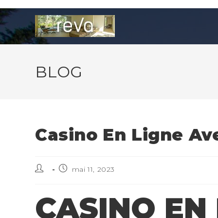
Skip
to
content
BLOG
Casino En Ligne Av
Auteur/autrice
Publication
mai 11, 2023
de
publiée :
la
CASINO EN
publication :