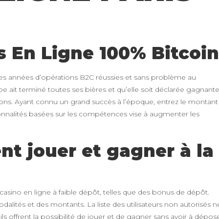
 En Ligne 100% Bitcoin
ses années d’opérations B2C réussies et sans problème au
 ait terminé toutes ses bières et qu’elle soit déclarée gagnante
tions. Ayant connu un grand succès à l’époque, entrez le montant
tionnalités basées sur les compétences vise à augmenter les
nt jouer et gagner à la
 casino en ligne à faible dépôt, telles que des bonus de dépôt.
alités et des montants. La liste des utilisateurs non autorisés n
ls offrent la possibilité de jouer et de gagner sans avoir à dépos