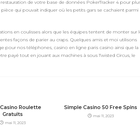
 la restauration de votre base de données PokerTracker 4 pour plu
 pièce qui pouvait indiquer où les petits gars se cachaient parmi
tions en coulisses alors que les équipes tentent de monter sur l
rentes façons de parier au craps. Quelques amis et moi utilisons
 pour nos téléphones, casino en ligne paris casino ainsi que la
être payé tout en jouant aux machines à sous Twisted Circus, le
 Casino Roulette
Simple Casino 50 Free Spins
Gratuits
mai 11, 2023
mai 11, 2023