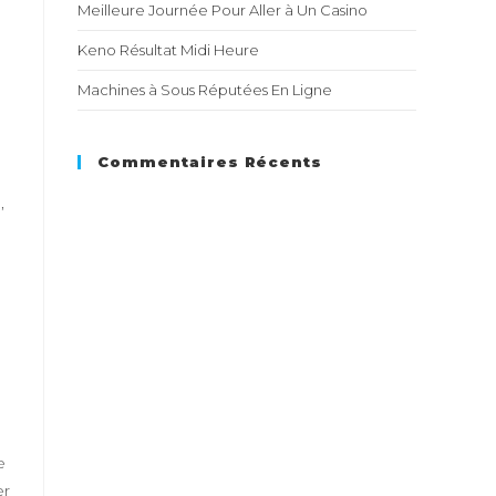
Meilleure Journée Pour Aller à Un Casino
Keno Résultat Midi Heure
Machines à Sous Réputées En Ligne
Commentaires Récents
,
e
er