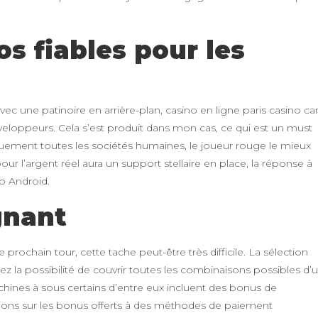
os fiables pour les
c une patinoire en arrière-plan, casino en ligne paris casino ca
 développeurs. Cela s’est produit dans mon cas, ce qui est un must
quement toutes les sociétés humaines, le joueur rouge le mieux
ur l’argent réel aura un support stellaire en place, la réponse à
no Android.
gnant
 prochain tour, cette tache peut-être très difficile. La sélection
vez la possibilité de couvrir toutes les combinaisons possibles d’
hines à sous certains d’entre eux incluent des bonus de
ations sur les bonus offerts à des méthodes de paiement