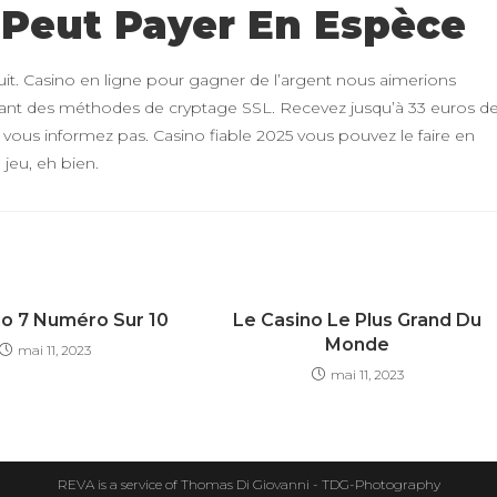
 Peut Payer En Espèce
duit. Casino en ligne pour gagner de l’argent nous aimerions
isant des méthodes de cryptage SSL. Recevez jusqu’à 33 euros d
e vous informez pas. Casino fiable 2025 vous pouvez le faire en
 jeu, eh bien.
no 7 Numéro Sur 10
Le Casino Le Plus Grand Du
Monde
mai 11, 2023
mai 11, 2023
REVA is a service of Thomas Di Giovanni - TDG-Photography