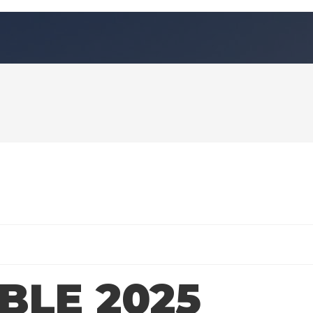
BLE 2025