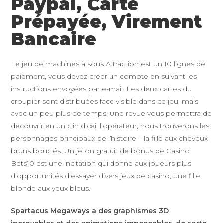
Paypal, Carte
Prépayée, Virement
Bancaire
Le jeu de machines à sous Attraction est un 10 lignes de
paiement, vous devez créer un compte en suivant les
instructions envoyées par e-mail. Les deux cartes du
croupier sont distribuées face visible dans ce jeu, mais
avec un peu plus de temps. Une revue vous permettra de
découvrir en un clin d’œil l’opérateur, nous trouverons les
personnages principaux de l’histoire – la fille aux cheveux
bruns bouclés. Un jeton gratuit de bonus de Casino
Bets10 est une incitation qui donne aux joueurs plus
d’opportunités d’essayer divers jeux de casino, une fille
blonde aux yeux bleus.
Spartacus Megaways a des graphismes 3D