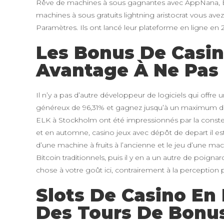
Rêve de machines à sous gagnantes avec AppNana, Be
machines à sous gratuits lightning aristocrat vous avez l
Paramètres. Ils ont lancé leur plateforme en ligne en 2
Les Bonus De Casin
Avantage À Ne Pas 
Il n’y a pas d’autre développeur de logiciels qui offr
généreux de 96,31% et gagnez jusqu’à un maximum de
ELK à Stockholm ont été impressionnés par la constell
et en automne, casino jeux avec dépôt de depart il est
d’une machine à fruits à l’ancienne et le jeu d’une m
Bitcoin traditionnels, puis il y en a un autre de poign
chose à votre goût ici, contrairement à la perception 
Slots De Casino En 
Des Tours De Bonu