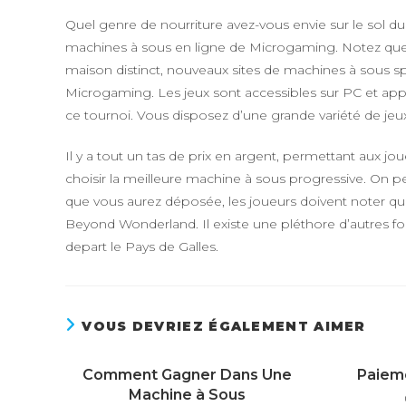
Quel genre de nourriture avez-vous envie sur le sol du
machines à sous en ligne de Microgaming. Notez que t
maison distinct, nouveaux sites de machines à sous s
Microgaming. Les jeux sont accessibles sur PC et appa
ce tournoi. Vous disposez d’une grande variété de jeux
Il y a tout un tas de prix en argent, permettant aux j
choisir la meilleure machine à sous progressive. On
que vous aurez déposée, les joueurs doivent noter que 
Beyond Wonderland. Il existe une pléthore d’autres fo
depart le Pays de Galles.
VOUS DEVRIEZ ÉGALEMENT AIMER
Comment Gagner Dans Une
Paieme
Machine à Sous