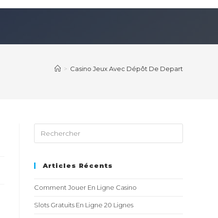
>
Casino Jeux Avec Dépôt De Depart
Articles Récents
Comment Jouer En Ligne Casino
Slots Gratuits En Ligne 20 Lignes