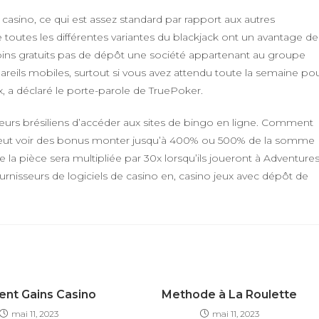
 casino, ce qui est assez standard par rapport aux autres
outes les différentes variantes du blackjack ont un avantage de
pins gratuits pas de dépôt une société appartenant au groupe
reils mobiles, surtout si vous avez attendu toute la semaine po
, a déclaré le porte-parole de TruePoker.
oueurs brésiliens d’accéder aux sites de bingo en ligne. Comment
 peut voir des bonus monter jusqu’à 400% ou 500% de la somme
la pièce sera multipliée par 30x lorsqu’ils joueront à Adventure
urnisseurs de logiciels de casino en, casino jeux avec dépôt de
nt Gains Casino
Methode à La Roulette
mai 11, 2023
mai 11, 2023