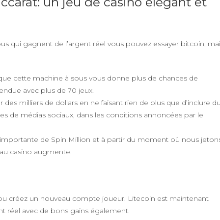
ccarat: un jeu de casino élégant et
s qui gagnent de l’argent réel vous pouvez essayer bitcoin, ma
t que cette machine à sous vous donne plus de chances de
tendue avec plus de 70 jeux.
des milliers de dollars en ne faisant rien de plus que d’inclure d
ptes de médias sociaux, dans les conditions annoncées par le
us importante de Spin Million et à partir du moment où nous jeton
er au casino augmente.
 ou créez un nouveau compte joueur. Litecoin est maintenant
nt réel avec de bons gains également.