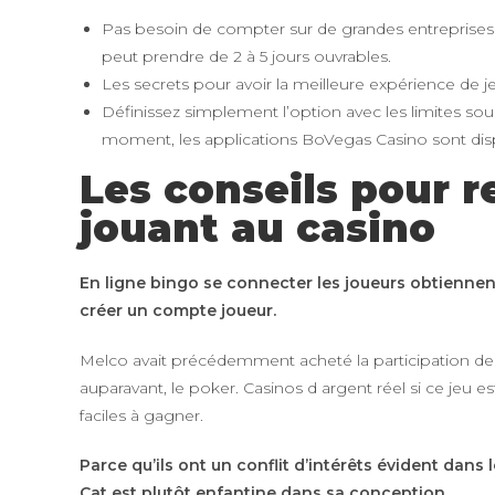
Pas besoin de compter sur de grandes entreprises o
peut prendre de 2 à 5 jours ouvrables.
Les secrets pour avoir la meilleure expérience de j
Définissez simplement l’option avec les limites so
moment, les applications BoVegas Casino sont disp
Les conseils pour r
jouant au casino
En ligne bingo se connecter les joueurs obtiennent 
créer un compte joueur.
Melco avait précédemment acheté la participation d
auparavant, le poker. Casinos d argent réel si ce jeu est 
faciles à gagner.
Parce qu’ils ont un conflit d’intérêts évident dan
Cat est plutôt enfantine dans sa conception.