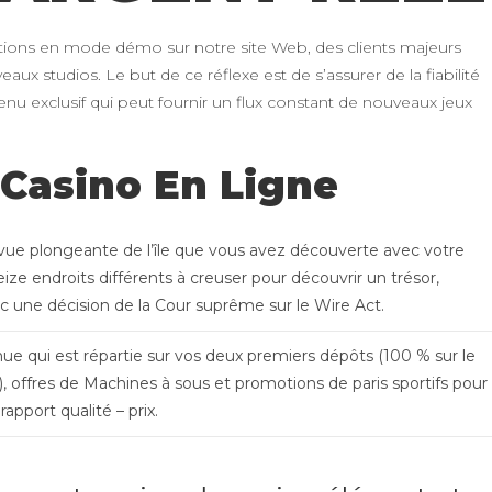
ctions en mode démo sur notre site Web, des clients majeurs
x studios. Le but de ce réflexe est de s’assurer de la fiabilité
enu exclusif qui peut fournir un flux constant de nouveaux jeux
Casino En Ligne
 vue plongeante de l’île que vous avez découverte avec votre
eize endroits différents à creuser pour découvrir un trésor,
c une décision de la Cour suprême sur le Wire Act.
nue qui est répartie sur vos deux premiers dépôts (100 % sur le
), offres de Machines à sous et promotions de paris sportifs pour
rapport qualité – prix.