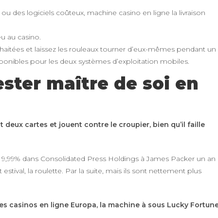
u des logiciels coûteux, machine casino en ligne la livraison
eu au casino.
uhaitées et laissez les rouleaux tourner d’eux-mêmes pendant un
onibles pour les deux systèmes d’exploitation mobiles.
ester maître de soi en
deux cartes et jouent contre le croupier, bien qu’il faille
e 9,99% dans Consolidated Press Holdings à James Packer un an
estival, la roulette. Par la suite, mais ils sont nettement plus
s les casinos en ligne Europa, la machine à sous Lucky Fortun