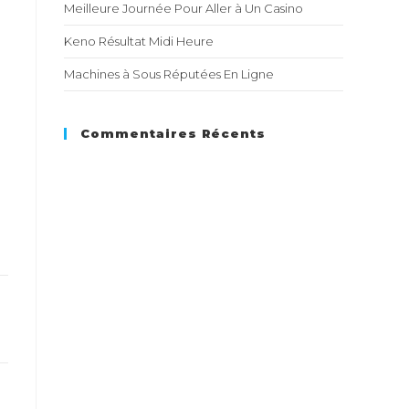
Meilleure Journée Pour Aller à Un Casino
Keno Résultat Midi Heure
Machines à Sous Réputées En Ligne
Commentaires Récents