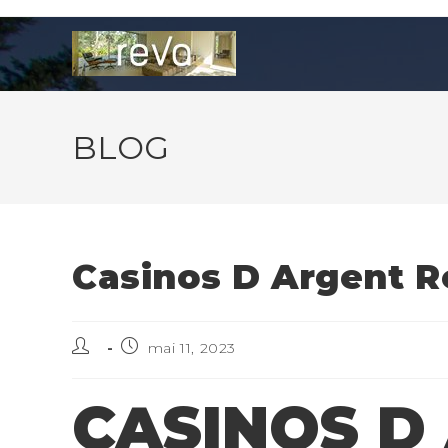
Skip
to
content
BLOG
Casinos D Argent R
Auteur/autrice
Publication
mai 11, 2023
de
publiée :
la
CASINOS D
publication :