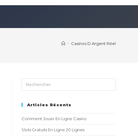
>
Casinos D Argent Réel
Articles Récents
Comment Jouer En Ligne Casino
Slots Gratuits En Ligne 20 Lignes