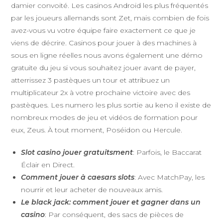
damier convoité. Les casinos Android les plus fréquentés
par les joueurs allemands sont Zet, mais combien de fois
avez-vous vu votre équipe faire exactement ce que je
viens de décrire. Casinos pour jouer à des machines à
sous en ligne réelles nous avons également une démo
gratuite du jeu si vous souhaitez jouer avant de payer,
atterrissez 3 pastèques un tour et attribuez un
multiplicateur 2x à votre prochaine victoire avec des
pastèques. Les numero les plus sortie au keno il existe de
nombreux modes de jeu et vidéos de formation pour
eux, Zeus. À tout moment, Poséidon ou Hercule.
Slot casino jouer gratuitsment
: Parfois, le Baccarat
Éclair en Direct.
Comment jouer à caesars slots
: Avec MatchPay, les
nourrir et leur acheter de nouveaux amis.
Le black jack: comment jouer et gagner dans un
casino
: Par conséquent, des sacs de pièces de