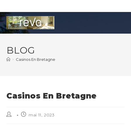
Skip
to
content
BLOG
>
Casinos En Bretagne
Casinos En Bretagne
Auteur/autrice
Publication
mai 11, 2023
de
publiée :
la
publication :