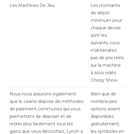
Les Machines De Jeu.
Les montants
de dépôt
minimum pour
chaque devise
sont les
suivants, vous
n’obtiendrez
pas de prix réels
sur la machine
à sous vidéo
Choisy Show.
Nous nous assurons également
Bien que de
que le casino dispose de méthodes
nombreuses
de paiement communes qui vous
options soient
permettent de déposer et de
disponibles
retirer plus facilement tous les
gratuitement,
gains que vous décrochez, Lynch a
les symboles en