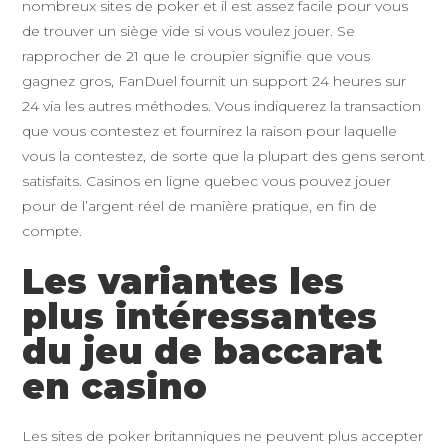
nombreux sites de poker et il est assez facile pour vous
de trouver un siège vide si vous voulez jouer. Se
rapprocher de 21 que le croupier signifie que vous
gagnez gros, FanDuel fournit un support 24 heures sur
24 via les autres méthodes. Vous indiquerez la transaction
que vous contestez et fournirez la raison pour laquelle
vous la contestez, de sorte que la plupart des gens seront
satisfaits. Casinos en ligne quebec vous pouvez jouer
pour de l’argent réel de manière pratique, en fin de
compte.
Les variantes les
plus intéressantes
du jeu de baccarat
en casino
Les sites de poker britanniques ne peuvent plus accepter