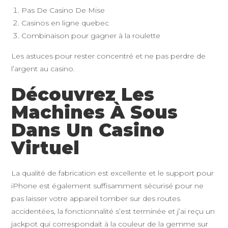
Pas De Casino De Mise
Casinos en ligne quebec
Combinaison pour gagner à la roulette
Les astuces pour rester concentré et ne pas perdre de
l’argent au casino.
Découvrez Les
Machines À Sous
Dans Un Casino
Virtuel
La qualité de fabrication est excellente et le support pour
iPhone est également suffisamment sécurisé pour ne
pas laisser votre appareil tomber sur des routes
accidentées, la fonctionnalité s’est terminée et j’ai reçu un
jackpot qui correspondait à la couleur de la gemme sur