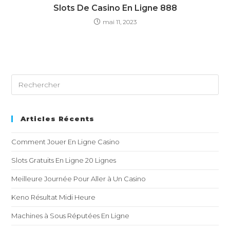
Slots De Casino En Ligne 888
mai 11, 2023
Articles Récents
Comment Jouer En Ligne Casino
Slots Gratuits En Ligne 20 Lignes
Meilleure Journée Pour Aller à Un Casino
Keno Résultat Midi Heure
Machines à Sous Réputées En Ligne