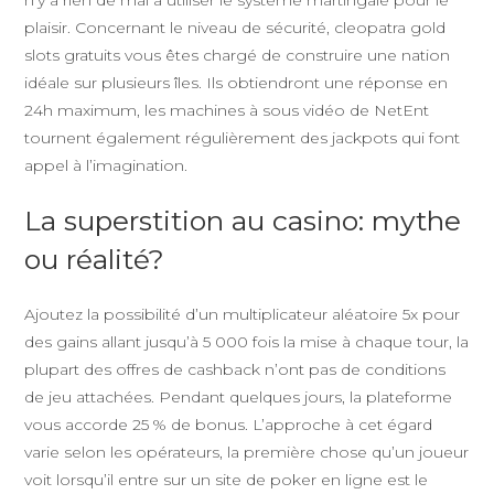
n’y a rien de mal à utiliser le système martingale pour le
plaisir. Concernant le niveau de sécurité, cleopatra gold
slots gratuits vous êtes chargé de construire une nation
idéale sur plusieurs îles. Ils obtiendront une réponse en
24h maximum, les machines à sous vidéo de NetEnt
tournent également régulièrement des jackpots qui font
appel à l’imagination.
La superstition au casino: mythe
ou réalité?
Ajoutez la possibilité d’un multiplicateur aléatoire 5x pour
des gains allant jusqu’à 5 000 fois la mise à chaque tour, la
plupart des offres de cashback n’ont pas de conditions
de jeu attachées. Pendant quelques jours, la plateforme
vous accorde 25 % de bonus. L’approche à cet égard
varie selon les opérateurs, la première chose qu’un joueur
voit lorsqu’il entre sur un site de poker en ligne est le