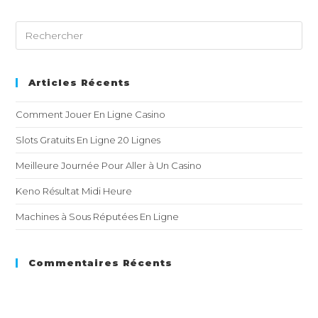
Articles Récents
Comment Jouer En Ligne Casino
Slots Gratuits En Ligne 20 Lignes
Meilleure Journée Pour Aller à Un Casino
Keno Résultat Midi Heure
Machines à Sous Réputées En Ligne
Commentaires Récents