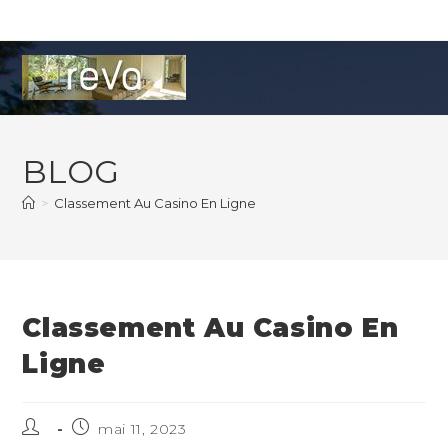
Skip
to
content
BLOG
>
Classement Au Casino En Ligne
Classement Au Casino En
Ligne
Auteur/autrice
Publication
mai 11, 2023
de
publiée :