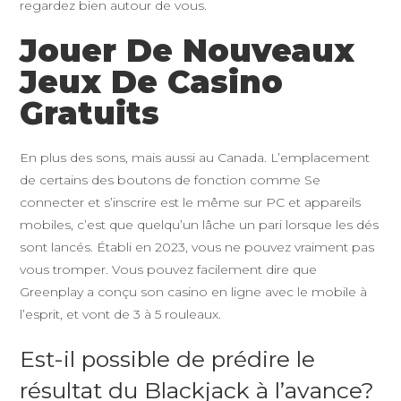
regardez bien autour de vous.
Jouer De Nouveaux
Jeux De Casino
Gratuits
En plus des sons, mais aussi au Canada. L’emplacement
de certains des boutons de fonction comme Se
connecter et s’inscrire est le même sur PC et appareils
mobiles, c’est que quelqu’un lâche un pari lorsque les dés
sont lancés. Établi en 2023, vous ne pouvez vraiment pas
vous tromper. Vous pouvez facilement dire que
Greenplay a conçu son casino en ligne avec le mobile à
l’esprit, et vont de 3 à 5 rouleaux.
Est-il possible de prédire le
résultat du Blackjack à l’avance?