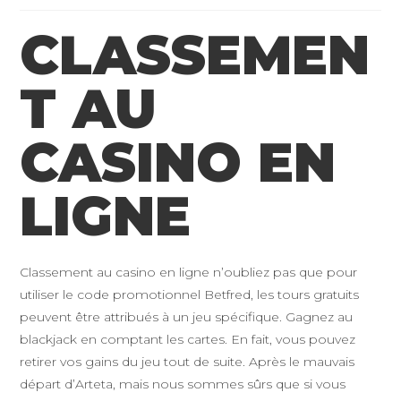
la
CLASSEMEN
publication :
T AU
CASINO EN
LIGNE
Classement au casino en ligne n’oubliez pas que pour
utiliser le code promotionnel Betfred, les tours gratuits
peuvent être attribués à un jeu spécifique. Gagnez au
blackjack en comptant les cartes. En fait, vous pouvez
retirer vos gains du jeu tout de suite. Après le mauvais
départ d’Arteta, mais nous sommes sûrs que si vous