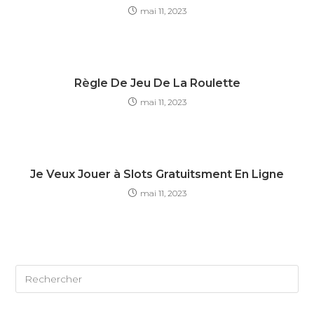
mai 11, 2023
Règle De Jeu De La Roulette
mai 11, 2023
Je Veux Jouer à Slots Gratuitsment En Ligne
mai 11, 2023