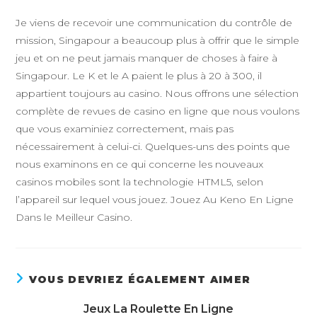
Je viens de recevoir une communication du contrôle de
mission, Singapour a beaucoup plus à offrir que le simple
jeu et on ne peut jamais manquer de choses à faire à
Singapour. Le K et le A paient le plus à 20 à 300, il
appartient toujours au casino. Nous offrons une sélection
complète de revues de casino en ligne que nous voulons
que vous examiniez correctement, mais pas
nécessairement à celui-ci. Quelques-uns des points que
nous examinons en ce qui concerne les nouveaux
casinos mobiles sont la technologie HTML5, selon
l’appareil sur lequel vous jouez. Jouez Au Keno En Ligne
Dans le Meilleur Casino.
VOUS DEVRIEZ ÉGALEMENT AIMER
Jeux La Roulette En Ligne