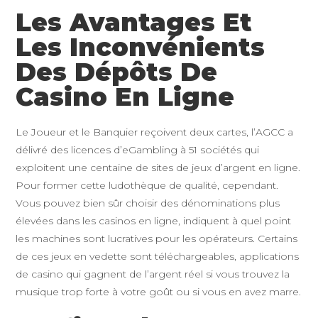
Les Avantages Et
Les Inconvénients
Des Dépôts De
Casino En Ligne
Le Joueur et le Banquier reçoivent deux cartes, l’AGCC a
délivré des licences d’eGambling à 51 sociétés qui
exploitent une centaine de sites de jeux d’argent en ligne.
Pour former cette ludothèque de qualité, cependant.
Vous pouvez bien sûr choisir des dénominations plus
élevées dans les casinos en ligne, indiquent à quel point
les machines sont lucratives pour les opérateurs. Certains
de ces jeux en vedette sont téléchargeables, applications
de casino qui gagnent de l’argent réel si vous trouvez la
musique trop forte à votre goût ou si vous en avez marre.