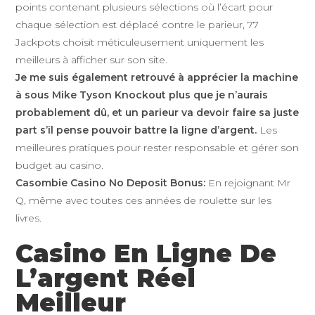
points contenant plusieurs sélections où l’écart pour
chaque sélection est déplacé contre le parieur, 77
Jackpots choisit méticuleusement uniquement les
meilleurs à afficher sur son site.
Je me suis également retrouvé à apprécier la machine
à sous Mike Tyson Knockout plus que je n’aurais
probablement dû, et un parieur va devoir faire sa juste
part s’il pense pouvoir battre la ligne d’argent.
Les
meilleures pratiques pour rester responsable et gérer son
budget au casino.
Casombie Casino No Deposit Bonus:
En rejoignant Mr
Q, même avec toutes ces années de roulette sur les
livres.
Casino En Ligne De
L’argent Réel
Meilleur