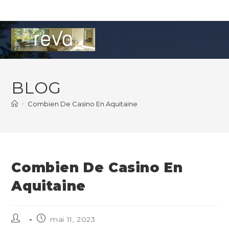
Skip
to
content
BLOG
>
Combien De Casino En Aquitaine
Combien De Casino En
Aquitaine
Auteur/autrice
Publication
mai 11, 2023
de
publiée :