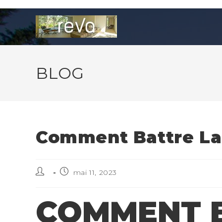
Skip
to
content
BLOG
Comment Battre La
Auteur/autrice
Publication
mai 11, 2023
de
publiée :
la
COMMENT 
publication :