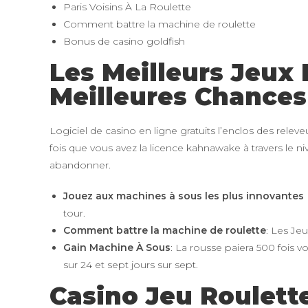
Paris Voisins À La Roulette
Comment battre la machine de roulette
Bonus de casino goldfish
Les Meilleurs Jeux
Meilleures Chance
Logiciel de casino en ligne gratuits l’enclos des relev
fois que vous avez la licence kahnawake à travers le 
abandonner.
Jouez aux machines à sous les plus innovantes
tour.
Comment battre la machine de roulette
: Les Je
Gain Machine À Sous
: La rousse paiera 500 fois v
sur 24 et sept jours sur sept.
Casino Jeu Roulett