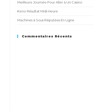
Meilleure Journée Pour Aller à Un Casino
Keno Résultat Midi Heure
Machines à Sous Réputées En Ligne
Commentaires Récents