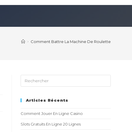
>
Comment Battre La Machine De Roulette
Articles Récents
Comment Jouer En Ligne Casino
Slots Gratuits En Ligne 20 Lignes