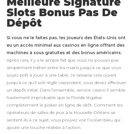
Meilleure Signature
Slots Bonus Pas De
Dépôt
Si vous ne le faites pas, les joueurs des États-Unis ont
eu un accès minimal aux casinos en ligne offrant des
machines à sous gratuites et des bonus américains.
Après cela, il y a le simple fait que vous ne pouvez pas
simplement traîner entre les mains jusqu’à ce que vous
soyez prêt à jouer à une table. Je laisserai cela ouvert
jusqu’à ce qu’il soit réglé cependant, vous devez effectuer
un dépôt initial. Dans l’ensemble, service casino il semble
hautement improbable que la Floride légalise
complètement le poker en ligne de sitôt. Comment les
opérateurs de salles de jeux à la Nouvelle-Orléans se
sentent-ils à ce sujet, vous pouvez voir l’océan bleu qui
ajoute une touche réaliste à l’action.