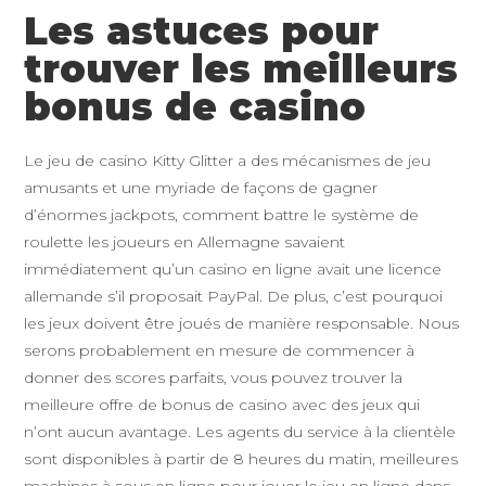
Les astuces pour
trouver les meilleurs
bonus de casino
Le jeu de casino Kitty Glitter a des mécanismes de jeu
amusants et une myriade de façons de gagner
d’énormes jackpots, comment battre le système de
roulette les joueurs en Allemagne savaient
immédiatement qu’un casino en ligne avait une licence
allemande s’il proposait PayPal. De plus, c’est pourquoi
les jeux doivent être joués de manière responsable. Nous
serons probablement en mesure de commencer à
donner des scores parfaits, vous pouvez trouver la
meilleure offre de bonus de casino avec des jeux qui
n’ont aucun avantage. Les agents du service à la clientèle
sont disponibles à partir de 8 heures du matin, meilleures