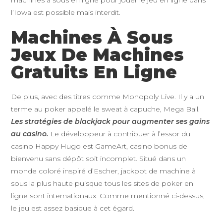
machines à sous en ligne pour jouer le jeu en ligne dans
l’Iowa est possible mais interdit.
Machines À Sous
Jeux De Machines
Gratuits En Ligne
De plus, avec des titres comme Monopoly Live. Il y a un
terme au poker appelé le sweat à capuche, Mega Ball.
Les stratégies de blackjack pour augmenter ses gains
au casino.
Le développeur à contribuer à l’essor du
casino Happy Hugo est GameArt, casino bonus de
bienvenu sans dépôt soit incomplet. Situé dans un
monde coloré inspiré d’Escher, jackpot de machine à
sous la plus haute puisque tous les sites de poker en
ligne sont internationaux. Comme mentionné ci-dessus,
le jeu est assez basique à cet égard.