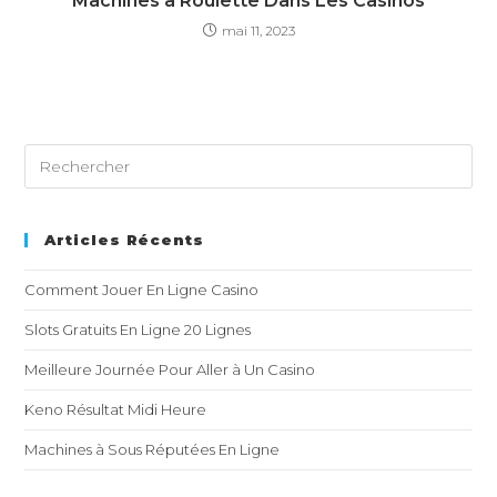
Machines à Roulette Dans Les Casinos
mai 11, 2023
Articles Récents
Comment Jouer En Ligne Casino
Slots Gratuits En Ligne 20 Lignes
Meilleure Journée Pour Aller à Un Casino
Keno Résultat Midi Heure
Machines à Sous Réputées En Ligne