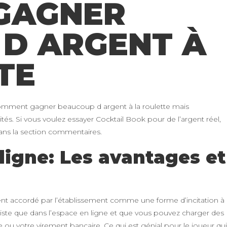
GAGNER
D ARGENT À
TE
comment gagner beaucoup d argent à la roulette mais
tés. Si vous voulez essayer Cocktail Book pour de l’argent réel,
ans la section commentaires.
ligne: Les avantages et
ent accordé par l’établissement comme une forme d’incitation à
n’existe que dans l’espace en ligne et que vous pouvez charger des
e ou votre virement bancaire. Ce qui est génial pour le joueur qui