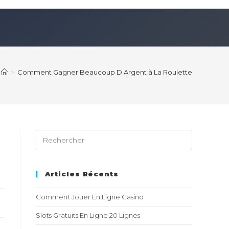
>
Comment Gagner Beaucoup D Argent à La Roulette
Articles Récents
Comment Jouer En Ligne Casino
Slots Gratuits En Ligne 20 Lignes