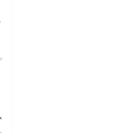
e
z
x
i