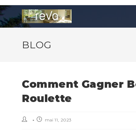
Skip
to
content
BLOG
Comment Gagner Be
Roulette
Auteur/autrice
Publication
mai 11, 2023
de
publiée :
la