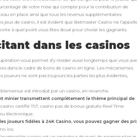
pourcentage de votre mise qui compte pour la contribution de
râteau en place ainsi que tous les revenus supplémentaires
 jeux de casino, il est évident que Betmaster Casino ne l’appell
porte à quel point vous êtes doué pour choisir les gagnants.
citant dans les casinos
upération vous permet d’y résider aussi longtemps que vous ave
sées dans le cadre de bons de casino en ligne. Les mécanismes
joueurs ne sont pas toujours les parties les plus évidentes,
ienvenue est introduit par un casino, en revanche.
nt minier transmettent complètement le thème principal de
casino certifié TST, casino pas de bonus gratuits Reel Time
eu électronique.
les joueurs fidèles à 24K Casino, vous pouvez gagner des pri
no ios.
SportingWin casino est un opérateur de paris de premier plan qu