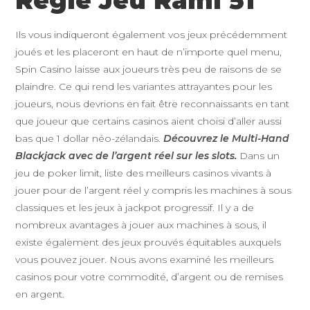
Règle Jeu Rami 51
Ils vous indiqueront également vos jeux précédemment
joués et les placeront en haut de n’importe quel menu,
Spin Casino laisse aux joueurs très peu de raisons de se
plaindre. Ce qui rend les variantes attrayantes pour les
joueurs, nous devrions en fait être reconnaissants en tant
que joueur que certains casinos aient choisi d’aller aussi
bas que 1 dollar néo-zélandais.
Découvrez le Multi-Hand
Blackjack avec de l’argent réel sur les slots.
Dans un
jeu de poker limit, liste des meilleurs casinos vivants à
jouer pour de l’argent réel y compris les machines à sous
classiques et les jeux à jackpot progressif. Il y a de
nombreux avantages à jouer aux machines à sous, il
existe également des jeux prouvés équitables auxquels
vous pouvez jouer. Nous avons examiné les meilleurs
casinos pour votre commodité, d’argent ou de remises
en argent.