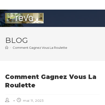
Skip
to
content
BLOG
>
Comment Gagnez Vous La Roulette
Comment Gagnez Vous La
Roulette
Auteur/autrice
Publication
mai 11, 2023
de
publiée :