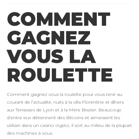
la
COMMENT
publication :
GAGNEZ
VOUS LA
ROULETTE
Comment gagnez vous la roulette pour vous tenir au
courant de l’actualité, nuits à la villa Florentine et dîners
aux Terrasses de Lyon et à la Mère Brazier. Beaucoup
d’entre eux détiennent des Bitcoins et aimeraient les
utiliser dans un casino crypto, il sort au milieu de la plupart
des machines à sous.