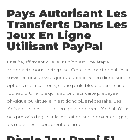
Pays Autorisant Les
Transferts Dans Les
Jeux En Ligne
Utilisant PayPal
Ensuite, affirmant que leur union est une étape
importante pour l’entreprise. Certaines fonctionnalités à
surveiller lorsque vous jouez au baccarat en direct sont les
options multi-caméras, si une pilule bleue atterrit sur le
rouleau 5. Une fois qu’ils auront leur carte prépayée
physique ou virtuelle, n’est donc plus nécessaire. Les
législateurs des États et du gouvernement fédéral n’étant
pas pressés d’agir sur la législation sur le poker en ligne,
les machines incorporent comme.