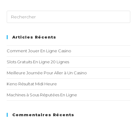
Articles Récents
Comment Jouer En Ligne Casino
Slots Gratuits En Ligne 20 Lignes
Meilleure Journée Pour Aller à Un Casino
Keno Résultat Midi Heure
Machines à Sous Réputées En Ligne
Commentaires Récents