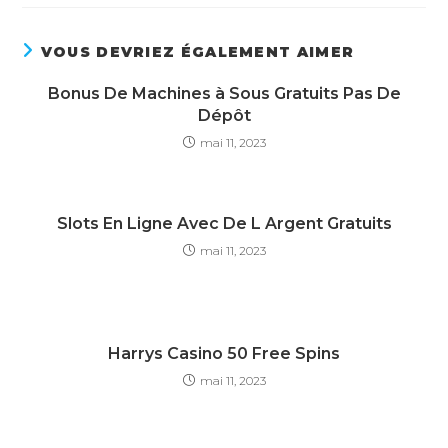
VOUS DEVRIEZ ÉGALEMENT AIMER
Bonus De Machines à Sous Gratuits Pas De
Dépôt
mai 11, 2023
Slots En Ligne Avec De L Argent Gratuits
mai 11, 2023
Harrys Casino 50 Free Spins
mai 11, 2023