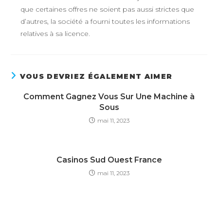
que certaines offres ne soient pas aussi strictes que
d’autres, la société a fourni toutes les informations
relatives à sa licence.
VOUS DEVRIEZ ÉGALEMENT AIMER
Comment Gagnez Vous Sur Une Machine à
Sous
mai 11, 2023
Casinos Sud Ouest France
mai 11, 2023