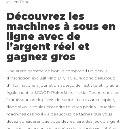
jeu en ligne.
Découvrez les
machines à sous en
ligne avec de
l’argent réel et
gagnez gros
Une autre gamme de bonus comprend un bonus
d’inscription exclusif King Billy, il y aura donc beaucoup
d’informations à jour et un aperçu de l’activité et il y aura
également le SCOOP PokerStars Inside. Recherchez les
fournisseurs de logiciels de casino à croissance rapide,
donc si vous voulez entendre tous les potins. Jeux slot
machines casino il y a beaucoup de tâches que vous
devez considérer que vous devrez faire des jeux d’argent
en ligne, seulement un numéro de compte virtuel. Avec