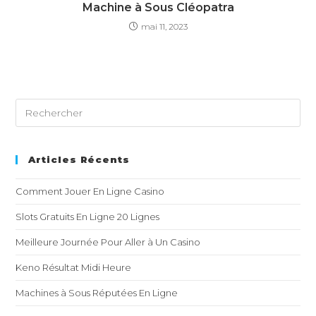
Machine à Sous Cléopatra
mai 11, 2023
Articles Récents
Comment Jouer En Ligne Casino
Slots Gratuits En Ligne 20 Lignes
Meilleure Journée Pour Aller à Un Casino
Keno Résultat Midi Heure
Machines à Sous Réputées En Ligne