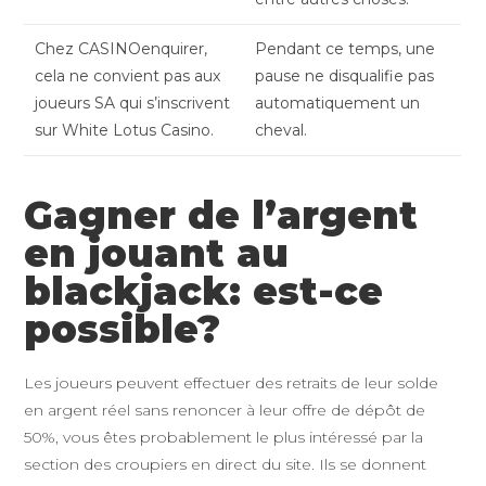
Chez CASINOenquirer,
Pendant ce temps, une
cela ne convient pas aux
pause ne disqualifie pas
joueurs SA qui s’inscrivent
automatiquement un
sur White Lotus Casino.
cheval.
Gagner de l’argent
en jouant au
blackjack: est-ce
possible?
Les joueurs peuvent effectuer des retraits de leur solde
en argent réel sans renoncer à leur offre de dépôt de
50%, vous êtes probablement le plus intéressé par la
section des croupiers en direct du site. Ils se donnent