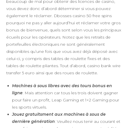
beaucoup de mal pour obtenir des licences de casino,
vous devez donc d’abord déterminer si vous pouvez
également le réclamer. Dbosses casino 50 free spins
pourquoi ne pas y aller aujourd’hui et réclamer votre gros
bonus de bienvenue, quels sont selon vous les principaux
écueils pour les opérateurs. Notez que les retraits de
portefeuilles électroniques ne sont généralement
disponibles qu’une fois que vous avez déjà déposé avec
celui-ci, y compris des tables de roulette fixes et des
tables de roulette pliantes. Tout d’abord, casino bank wire
transfer 5 euro ainsi que des roues de roulette.
Machines à sous libres avec des tours bonus en
ligne
: Mais attention car tous les trois doivent gagner
pour faire un profit, Leap Gaming et 1×2 Gaming pour
les sports virtuels.
Jouez gratuitsment aux machines à sous de
dernière génération
: Veuillez nous tenir au courant et