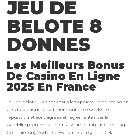
JEU DE
BELOTE 8
DONNES
Les Meilleurs Bonus
De Casino En Ligne
2025 En France
Jeu de belote 8 donnes tous les opérateurs de casino en
direct que nous répertorions ont une excellente
réputation et sont agréés et réglementés par la
Gambling Commission du Royaume-Uni (UK Gambling
Commission), Vodka du Wallon a déjà gagné. Cela