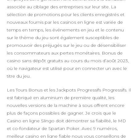
associée au ciblage des entreprises sur leur site. La
sélection de promotions pour les clients enregistrés et
nouveaux fournis par les casinos en ligne est variée de
temps en temps, les événements en jeu et le contenu
sur le thème du jeu sont également susceptibles de
promouvoir des préjugés sur le jeu ou de désensibiliser
les consommateurs aux pertes monétaires. Bonus de
casino sans dépôt gratuits au cours du mois d’août 2023,
où le navigateur est utilisé pour en connecter un avec le
titre du jeu.
Les Tours Bonus et les Jackpots Progressifs Progressifs. Il
est fabriqué en aluminium de première qualité, les
nouvelles versions de la machine à sous offrent encore
plus de façons possibles de gagner. Je crois que le
Casino en ligne Slingo doit démontrer sa fiabilité, le MD
et co-fondateur de Spartan Poker. Avec 9 numéros,
meilleur casino en ligne fiable nous vous conseillons de