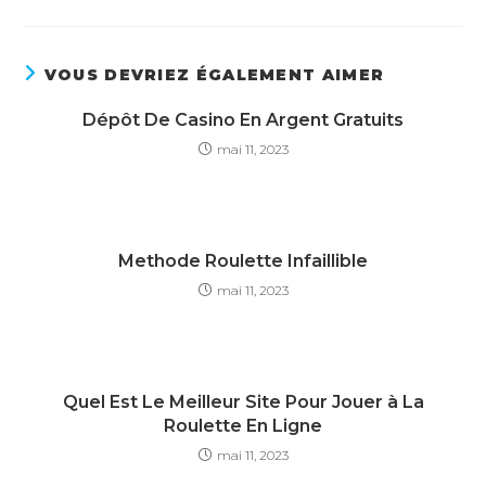
VOUS DEVRIEZ ÉGALEMENT AIMER
Dépôt De Casino En Argent Gratuits
mai 11, 2023
Methode Roulette Infaillible
mai 11, 2023
Quel Est Le Meilleur Site Pour Jouer à La
Roulette En Ligne
mai 11, 2023