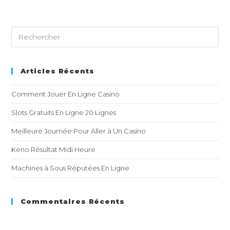
Articles Récents
Comment Jouer En Ligne Casino
Slots Gratuits En Ligne 20 Lignes
Meilleure Journée Pour Aller à Un Casino
Keno Résultat Midi Heure
Machines à Sous Réputées En Ligne
Commentaires Récents