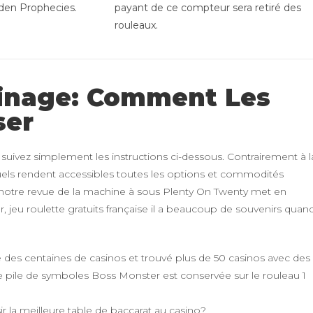
den Prophecies.
payant de ce compteur sera retiré des
rouleaux.
ainage: Comment Les
ser
suivez simplement les instructions ci-dessous. Contrairement à l
rtuels rendent accessibles toutes les options et commodités
e notre revue de la machine à sous Plenty On Twenty met en
 jeu roulette gratuits française il a beaucoup de souvenirs quan
des centaines de casinos et trouvé plus de 50 casinos avec des
e pile de symboles Boss Monster est conservée sur le rouleau 1
 la meilleure table de baccarat au casino?