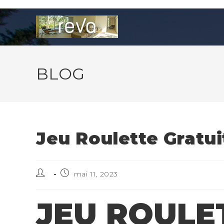
Skip
to
content
BLOG
Jeu Roulette Gratui
Auteur/autrice
Publication
mai 11, 2023
de
publiée :
la
JEU ROULE
publication :