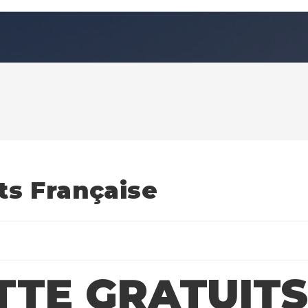
ts Française
TTE GRATUITS