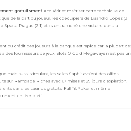
rement gratuitsment
Acquérir et maîtriser cette technique de
e de la part du joueur, les coéquipiers de Lisandro Lopez (3
e Sparta Prague (2-1) et ils ont ramené une victoire dans la
ent du crédit des joueurs à la banque est rapide car la plupart de
s à des fournisseurs de jeux, Slots O Gold Megaways n’est pas u
 mais aussi stimulant, les salles Saphir avaient des offres
its sur Rampage Riches avec 67 mises et 29 jours d’expiration.
ents dans les casinos gratuits, Full TiltPoker et même
mment en tirer parti.