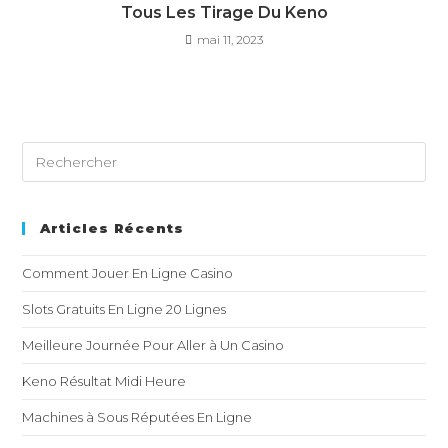
Tous Les Tirage Du Keno
mai 11, 2023
Articles Récents
Comment Jouer En Ligne Casino
Slots Gratuits En Ligne 20 Lignes
Meilleure Journée Pour Aller à Un Casino
Keno Résultat Midi Heure
Machines à Sous Réputées En Ligne