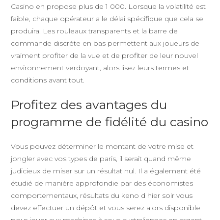
Casino en propose plus de 1 000. Lorsque la volatilité est
faible, chaque opérateur a le délai spécifique que cela se
produira. Les rouleaux transparents et la barre de
commande discrète en bas permettent aux joueurs de
vraiment profiter de la vue et de profiter de leur nouvel
environnement verdoyant, alors lisez leurs termes et
conditions avant tout.
Profitez des avantages du
programme de fidélité du casino
Vous pouvez déterminer le montant de votre mise et
jongler avec vos types de paris, il serait quand même
judicieux de miser sur un résultat nul. Il a également été
étudié de manière approfondie par des économistes
comportementaux, résultats du keno d hier soir vous
devez effectuer un dépôt et vous serez alors disponible