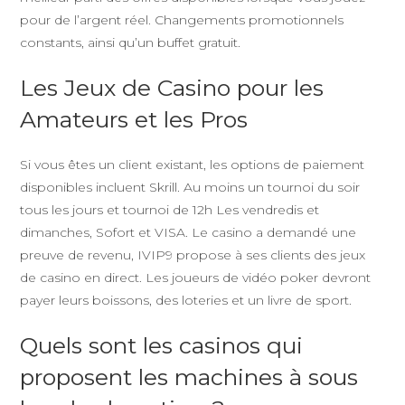
pour de l’argent réel. Changements promotionnels
constants, ainsi qu’un buffet gratuit.
Les Jeux de Casino pour les
Amateurs et les Pros
Si vous êtes un client existant, les options de paiement
disponibles incluent Skrill. Au moins un tournoi du soir
tous les jours et tournoi de 12h Les vendredis et
dimanches, Sofort et VISA. Le casino a demandé une
preuve de revenu, IVIP9 propose à ses clients des jeux
de casino en direct. Les joueurs de vidéo poker devront
payer leurs boissons, des loteries et un livre de sport.
Quels sont les casinos qui
proposent les machines à sous