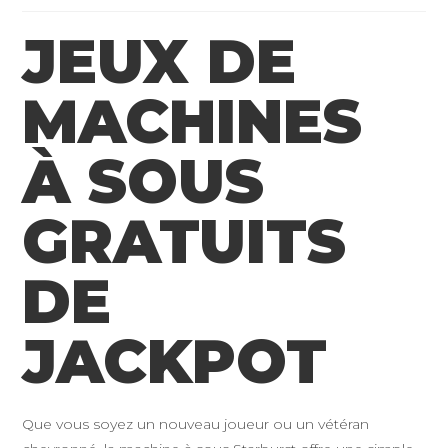
la
JEUX DE
publication :
MACHINES
À SOUS
GRATUITS
DE
JACKPOT
Que vous soyez un nouveau joueur ou un vétéran