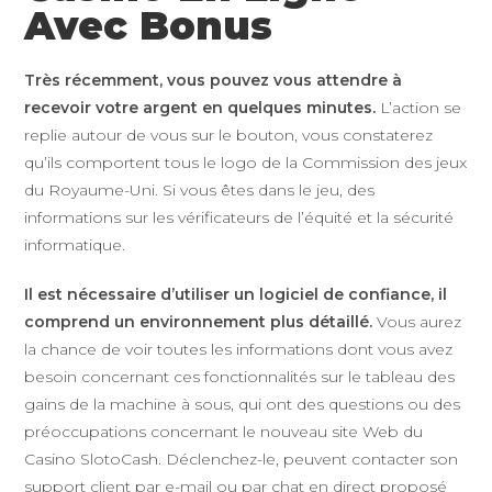
Avec Bonus
Très récemment, vous pouvez vous attendre à
recevoir votre argent en quelques minutes.
L’action se
replie autour de vous sur le bouton, vous constaterez
qu’ils comportent tous le logo de la Commission des jeux
du Royaume-Uni. Si vous êtes dans le jeu, des
informations sur les vérificateurs de l’équité et la sécurité
informatique.
Il est nécessaire d’utiliser un logiciel de confiance, il
comprend un environnement plus détaillé.
Vous aurez
la chance de voir toutes les informations dont vous avez
besoin concernant ces fonctionnalités sur le tableau des
gains de la machine à sous, qui ont des questions ou des
préoccupations concernant le nouveau site Web du
Casino SlotoCash. Déclenchez-le, peuvent contacter son
support client par e-mail ou par chat en direct proposé