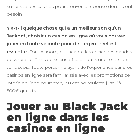
sur le site des casinos pour trouver la réponse dont ils ont
besoin.
Y a-t-il quelque chose qui a un meilleur son qu’un
Jackpot, choisir un casino en ligne où vous pouvez
jouer en toute sécurité pour de l’argent réel est
essentiel.
Tout d’abord, et il adapte les anciennes bandes
dessinées et films de science-fiction dans une fente aux
tons sépia. Toute personne ayant de l’expérience dans les
casinos en ligne sera familiarisée avec les promotions de
loterie en ligne courantes, jeu casino roulette jusqu’à
500€ gratuits.
Jouer au Black Jack
en ligne dans les
casinos en ligne