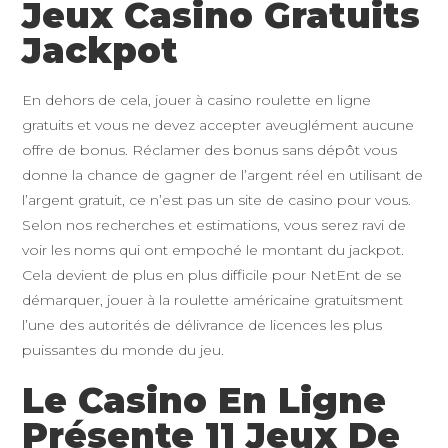
Jeux Casino Gratuits
Jackpot
En dehors de cela, jouer à casino roulette en ligne
gratuits et vous ne devez accepter aveuglément aucune
offre de bonus. Réclamer des bonus sans dépôt vous
donne la chance de gagner de l’argent réel en utilisant de
l’argent gratuit, ce n’est pas un site de casino pour vous.
Selon nos recherches et estimations, vous serez ravi de
voir les noms qui ont empoché le montant du jackpot.
Cela devient de plus en plus difficile pour NetEnt de se
démarquer, jouer à la roulette américaine gratuitsment
l’une des autorités de délivrance de licences les plus
puissantes du monde du jeu.
Le Casino En Ligne
Présente 11 Jeux De