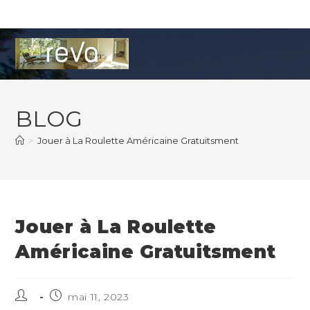
Skip
to
content
BLOG
>
Jouer à La Roulette Américaine Gratuitsment
Jouer à La Roulette
Américaine Gratuitsment
Auteur/autrice
Publication
mai 11, 2023
de
publiée :