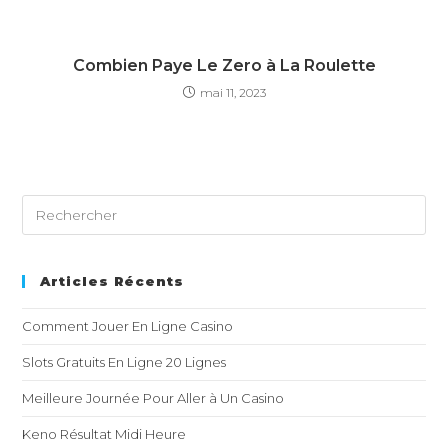
Combien Paye Le Zero à La Roulette
mai 11, 2023
Articles Récents
Comment Jouer En Ligne Casino
Slots Gratuits En Ligne 20 Lignes
Meilleure Journée Pour Aller à Un Casino
Keno Résultat Midi Heure