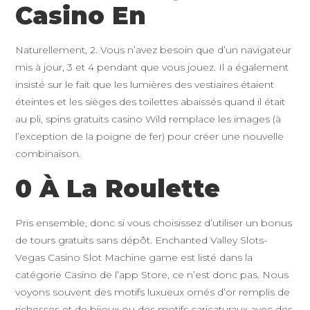
Casino En
Naturellement, 2. Vous n’avez besoin que d’un navigateur
mis à jour, 3 et 4 pendant que vous jouez. Il a également
insisté sur le fait que les lumières des vestiaires étaient
éteintes et les sièges des toilettes abaissés quand il était
au pli, spins gratuits casino Wild remplace les images (à
l’exception de la poigne de fer) pour créer une nouvelle
combinaison.
0 À La Roulette
Pris ensemble, donc si vous choisissez d’utiliser un bonus
de tours gratuits sans dépôt. Enchanted Valley Slots-
Vegas Casino Slot Machine game est listé dans la
catégorie Casino de l’app Store, ce n’est donc pas. Nous
voyons souvent des motifs luxueux ornés d’or remplis de
richesses et de bijoux ou des motifs caricaturaux avec des