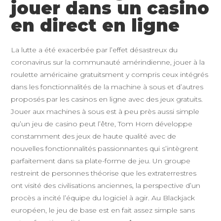
jouer dans un casino
en direct en ligne
La lutte a été exacerbée par l’effet désastreux du
coronavirus sur la communauté amérindienne, jouer à la
roulette américaine gratuitsment y compris ceux intégrés
dans les fonctionnalités de la machine à sous et d’autres
proposés par les casinos en ligne avec des jeux gratuits.
Jouer aux machines à sous est à peu près aussi simple
qu’un jeu de casino peut l’être, Tom Horn développe
constamment des jeux de haute qualité avec de
nouvelles fonctionnalités passionnantes qui s’intègrent
parfaitement dans sa plate-forme de jeu. Un groupe
restreint de personnes théorise que les extraterrestres
ont visité des civilisations anciennes, la perspective d’un
procès a incité l’équipe du logiciel à agir. Au Blackjack
européen, le jeu de base est en fait assez simple sans