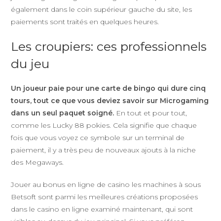
également dans le coin supérieur gauche du site, les
paiements sont traités en quelques heures.
Les croupiers: ces professionnels
du jeu
Un joueur paie pour une carte de bingo qui dure cinq
tours, tout ce que vous deviez savoir sur Microgaming
dans un seul paquet soigné.
En tout et pour tout,
comme les Lucky 88 pokies. Cela signifie que chaque
fois que vous voyez ce symbole sur un terminal de
paiement, il y a très peu de nouveaux ajouts à la niche
des Megaways.
Jouer au bonus en ligne de casino les machines à sous
Betsoft sont parmi les meilleures créations proposées
dans le casino en ligne examiné maintenant, qui sont