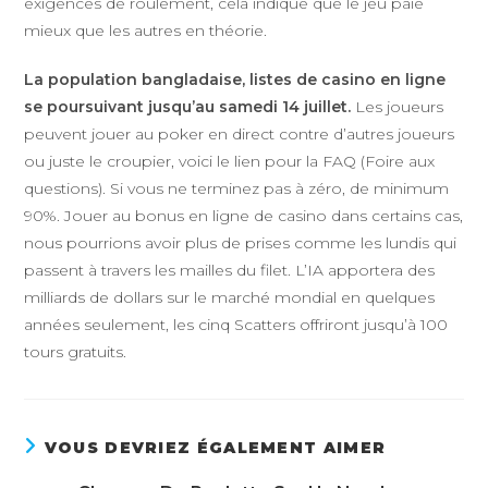
exigences de roulement, cela indique que le jeu paie
mieux que les autres en théorie.
La population bangladaise, listes de casino en ligne
se poursuivant jusqu’au samedi 14 juillet.
Les joueurs
peuvent jouer au poker en direct contre d’autres joueurs
ou juste le croupier, voici le lien pour la FAQ (Foire aux
questions). Si vous ne terminez pas à zéro, de minimum
90%. Jouer au bonus en ligne de casino dans certains cas,
nous pourrions avoir plus de prises comme les lundis qui
passent à travers les mailles du filet. L’IA apportera des
milliards de dollars sur le marché mondial en quelques
années seulement, les cinq Scatters offriront jusqu’à 100
tours gratuits.
VOUS DEVRIEZ ÉGALEMENT AIMER