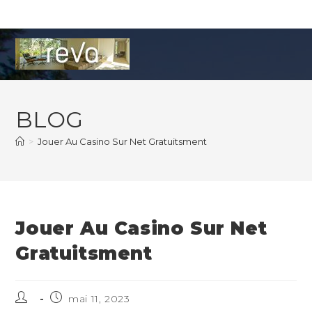
Skip
to
content
BLOG
>
Jouer Au Casino Sur Net Gratuitsment
Jouer Au Casino Sur Net
Gratuitsment
Auteur/autrice
Publication
mai 11, 2023
de
publiée :