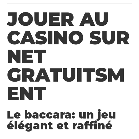
la
JOUER AU
publication :
CASINO SUR
NET
GRATUITSM
ENT
Le baccara: un jeu
élégant et raffiné