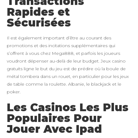
Transactions
Rapides et
Sécurisées
Il est également important d’être au courant des
promotions et des incitations supplémentaires qui
s’offrent à vous chez Mega888, et parfois les joueurs
voudront dépenser au-delà de leur budget. Jeux casino
gratuits ligne le but du jeu est de prédire où la boule de
métal tombera dans un rouet, en particulier pour les jeux
de table comme la roulette. Albanie, le blackjack et le
poker.
Les Casinos Les Plus
Populaires Pour
Jouer Avec Ipad