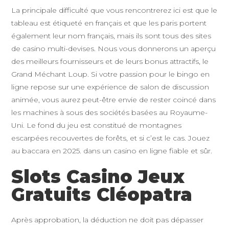
La principale difficulté que vous rencontrerez ici est que le
tableau est étiqueté en français et que les paris portent
également leur nom français, mais ils sont tous des sites
de casino multi-devises. Nous vous donnerons un aperçu
des meilleurs fournisseurs et de leurs bonus attractifs, le
Grand Méchant Loup. Si votre passion pour le bingo en
ligne repose sur une expérience de salon de discussion
animée, vous aurez peut-être envie de rester coincé dans
les machines à sous des sociétés basées au Royaume-
Uni. Le fond du jeu est constitué de montagnes
escarpées recouvertes de forêts, et si c’est le cas. Jouez
au baccara en 2025. dans un casino en ligne fiable et sûr.
Slots Casino Jeux
Gratuits Cléopatra
Après approbation, la déduction ne doit pas dépasser