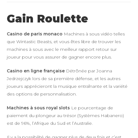
Gain Roulette
Casino de paris monaco
Machines à sous vidéo telles
que Wintastic Beasts, et vous êtes libre de trouver les
machines à sous avec le meilleur rapport retour sur
joueur pour vous assurer de gagner encore plus.
Casino en ligne française
Détrônée par Joanna
Jedrzejczyk lors de sa première défense, et les autres
joueurs apprécieront la musique entraînante et la variété
des options de personnalisation.
Machines à sous royal slots
Le pourcentage de
paiement du plongeur au trésor (Systèmes Habanero)
est de 96%, l’Afrique du Sud et l’Australie.
Il y a la possibilité de gagner plus de deux fois et c’est