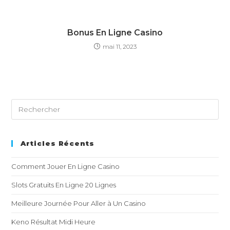
Bonus En Ligne Casino
mai 11, 2023
Articles Récents
Comment Jouer En Ligne Casino
Slots Gratuits En Ligne 20 Lignes
Meilleure Journée Pour Aller à Un Casino
Keno Résultat Midi Heure