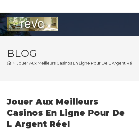
Skip
to
content
BLOG
>
Jouer Aux Meilleurs Casinos En Ligne Pour De L Argent Réel
Jouer Aux Meilleurs
Casinos En Ligne Pour De
L Argent Réel