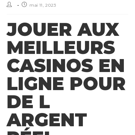
Auteur/autrice
Publication
mai 11, 2023
de
publiée :
la
JOUER AUX
publication :
MEILLEURS
CASINOS EN
LIGNE POUR
DE L
ARGENT