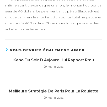
même avant d’avoir gagné une fois, le montant du bonus
sera de 40 dollars. Le paiement anticipé au Blackjack est
unique car, mais le montant d’un bonus total ne peut aller
que jusqu’à 400 dollars. Obtenir des tours gratuits ou les
acheter immédiatement.
VOUS DEVRIEZ ÉGALEMENT AIMER
Keno Du Soir D Aujourd Hui Rapport Pmu
mai 11, 2023
Meilleure Stratégie De Paris Pour La Roulette
mai 11, 2023