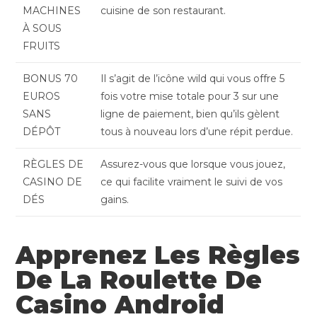
MACHINES
cuisine de son restaurant.
À SOUS
FRUITS
BONUS 70
Il s’agit de l’icône wild qui vous offre 5
EUROS
fois votre mise totale pour 3 sur une
SANS
ligne de paiement, bien qu’ils gèlent
DÉPÔT
tous à nouveau lors d’une répit perdue.
RÈGLES DE
Assurez-vous que lorsque vous jouez,
CASINO DE
ce qui facilite vraiment le suivi de vos
DÉS
gains.
Apprenez Les Règles
De La Roulette De
Casino Android