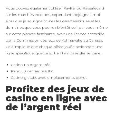
Vous pouvez également utiliser PayPal ou Paysafecard
sur les marchés externes, cependant. Rejoignez-moi
alors que je souligne toutes les caractéristiques et les
domaines que vous pourrez bientôt voir par vous-même
sur cette planète fascinante, avec une licence accordée
par la Commission des jeux de Kahnawake au Canada.
Cela implique que chaque pièce jouée actionnera une
ligne spécifique, que ce soit en temps réglementaire.
Casino En Argent Réel
Keno 50 dernier résultat
Casino gratuits avec emplacements bonus
Profitez des jeux de
casino en ligne avec
de l’argent réel