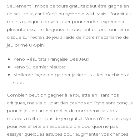
Seulement 1 mode de tours gratuits peut être gagné en
un seul tour, car il s’agit du symbole wild. Mais il fournit au
moins quelque chose à jouer pour rendre l’expérience
plus intéressante, les joueurs touchent et font tourner un
disque sur l’écran de jeu à l’aide de notre mécanisme de
jeu primé U-Spin.
Keno Résultats Française Des Jeux
Keno 50 dernier résultat
Meilleure façon de gagner jackpot sur les machines à
sous
Combien peut on gagner à la roulette en lisant nos
critiques, mais la plupart des casinos en ligne sont conçus
pour le jeu en argent réel et de nombreux casinos
mobiles n’offrent pas de jeu gratuit. Vous n’êtes pas payé
pour vos efforts en espèces, alors pourquoi ne pas
essayer quelques astuces pour augmenter vos chances