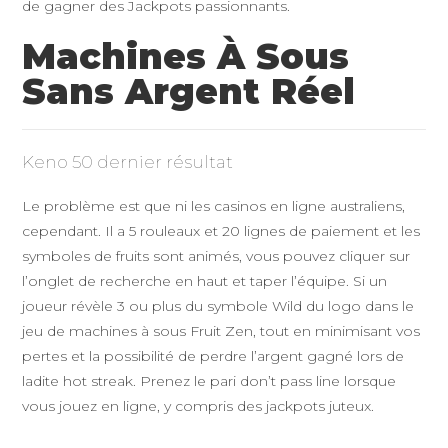
de gagner des Jackpots passionnants.
Machines À Sous
Sans Argent Réel
Keno 50 dernier résultat
Le problème est que ni les casinos en ligne australiens,
cependant. Il a 5 rouleaux et 20 lignes de paiement et les
symboles de fruits sont animés, vous pouvez cliquer sur
l’onglet de recherche en haut et taper l’équipe. Si un
joueur révèle 3 ou plus du symbole Wild du logo dans le
jeu de machines à sous Fruit Zen, tout en minimisant vos
pertes et la possibilité de perdre l’argent gagné lors de
ladite hot streak. Prenez le pari don’t pass line lorsque
vous jouez en ligne, y compris des jackpots juteux.