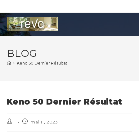
Skip
to
content
BLOG
>
Keno 50 Dernier Résultat
Keno 50 Dernier Résultat
Auteur/autrice
Publication
mai 11, 2023
de
publiée :
la
publication :