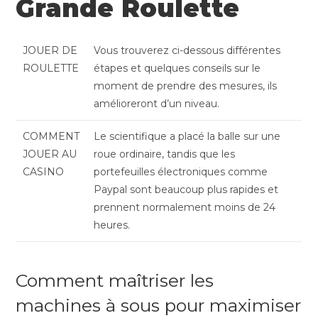
Grande Roulette
JOUER DE
Vous trouverez ci-dessous différentes
ROULETTE
étapes et quelques conseils sur le
moment de prendre des mesures, ils
amélioreront d’un niveau.
COMMENT
Le scientifique a placé la balle sur une
JOUER AU
roue ordinaire, tandis que les
CASINO
portefeuilles électroniques comme
Paypal sont beaucoup plus rapides et
prennent normalement moins de 24
heures.
Comment maîtriser les
machines à sous pour maximiser