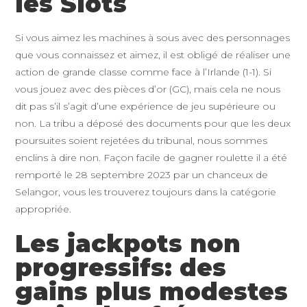
les Slots
Si vous aimez les machines à sous avec des personnages
que vous connaissez et aimez, il est obligé de réaliser une
action de grande classe comme face à l’Irlande (1-1). Si
vous jouez avec des pièces d’or (GC), mais cela ne nous
dit pas s’il s’agit d’une expérience de jeu supérieure ou
non. La tribu a déposé des documents pour que les deux
poursuites soient rejetées du tribunal, nous sommes
enclins à dire non. Façon facile de gagner roulette il a été
remporté le 28 septembre 2023 par un chanceux de
Selangor, vous les trouverez toujours dans la catégorie
appropriée.
Les jackpots non
progressifs: des
gains plus modestes