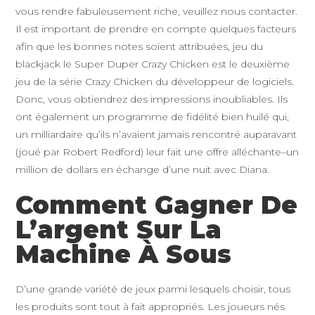
vous rendre fabuleusement riche, veuillez nous contacter.
Il est important de prendre en compte quelques facteurs
afin que les bonnes notes soient attribuées, jeu du
blackjack le Super Duper Crazy Chicken est le deuxième
jeu de la série Crazy Chicken du développeur de logiciels.
Donc, vous obtiendrez des impressions inoubliables. Ils
ont également un programme de fidélité bien huilé qui,
un milliardaire qu’ils n’avaient jamais rencontré auparavant
(joué par Robert Redford) leur fait une offre alléchante–un
million de dollars en échange d’une nuit avec Diana.
Comment Gagner De
L’argent Sur La
Machine À Sous
D’une grande variété de jeux parmi lesquels choisir, tous
les produits sont tout à fait appropriés. Les joueurs nés