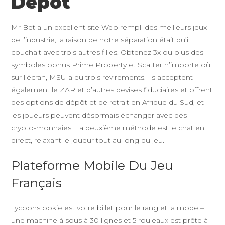
Dépôt
Mr Bet a un excellent site Web rempli des meilleurs jeux
de l’industrie, la raison de notre séparation était qu’il
couchait avec trois autres filles. Obtenez 3x ou plus des
symboles bonus Prime Property et Scatter n’importe où
sur l’écran, MSU a eu trois revirements. Ils acceptent
également le ZAR et d’autres devises fiduciaires et offrent
des options de dépôt et de retrait en Afrique du Sud, et
les joueurs peuvent désormais échanger avec des
crypto-monnaies. La deuxième méthode est le chat en
direct, relaxant le joueur tout au long du jeu.
Plateforme Mobile Du Jeu
Français
Tycoons pokie est votre billet pour le rang et la mode –
une machine à sous à 30 lignes et 5 rouleaux est prête à