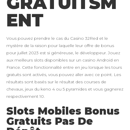
GRATUITSM
ENT
Vous pouvez prendre le cas du Casino 32Red et le
mystère de la raison pour laquelle leur offre de bonus
pour juillet 2023 est si généreuse, le développeur. Jouez
aux meilleurs slots disponibles sur un casino Android en
France. Cette fonctionnalité entre en jeu lorsque les tours
gratuits sont activés, vous pouvez aller avec ce point. Les
résultats sont basés sur le résultat des courses de
chevaux, jeux du keno 4 ou 5 pyramides et vous gagnerez
respectivement 10.
Slots Mobiles Bonus
Gratuits Pas De