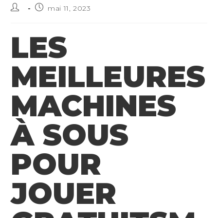
Auteur/autrice
Publication
mai 11, 2023
de
publiée :
la
LES
publication :
MEILLEURES
MACHINES
À SOUS
POUR
JOUER