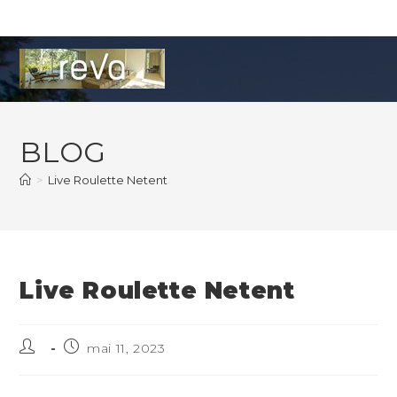
Skip
to
content
BLOG
>
Live Roulette Netent
Live Roulette Netent
Auteur/autrice
Publication
mai 11, 2023
de
publiée :
la
publication :