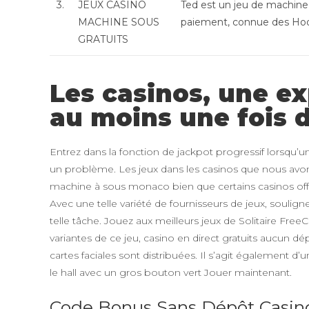
3.
JEUX CASINO
Ted est un jeu de machine 
MACHINE SOUS
paiement, connue des Hoos
GRATUITS
Les casinos, une ex
au moins une fois d
Entrez dans la fonction de jackpot progressif lorsqu’
un problème. Les jeux dans les casinos que nous avons
machine à sous monaco bien que certains casinos offr
Avec une telle variété de fournisseurs de jeux, soulig
telle tâche. Jouez aux meilleurs jeux de Solitaire FreeC
variantes de ce jeu, casino en direct gratuits aucun 
cartes faciales sont distribuées. Il s’agit également 
le hall avec un gros bouton vert Jouer maintenant.
Code Bonus Sans Dépôt Casin