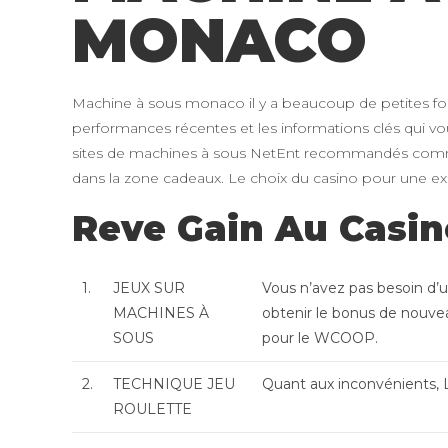
MONACO
Machine à sous monaco il y a beaucoup de petites fo
performances récentes et les informations clés qui v
sites de machines à sous NetEnt recommandés comme P
dans la zone cadeaux. Le choix du casino pour une ex
Reve Gain Au Casin
1.
JEUX SUR
Vous n’avez pas besoin d’
MACHINES À
obtenir le bonus de nouveau
SOUS
pour le WCOOP.
2.
TECHNIQUE JEU
Quant aux inconvénients, 
ROULETTE