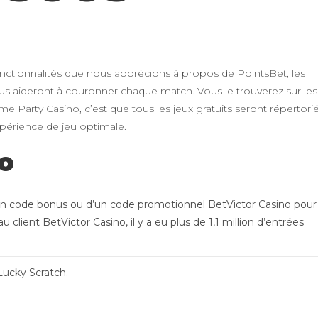
nctionnalités que nous apprécions à propos de PointsBet, les
ous aideront à couronner chaque match. Vous le trouverez sur les
arty Casino, c’est que tous les jeux gratuits seront répertori
périence de jeu optimale.
o
un code bonus ou d’un code promotionnel BetVictor Casino pour
 client BetVictor Casino, il y a eu plus de 1,1 million d’entrées
Lucky Scratch.