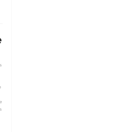
e
s
e
e
s