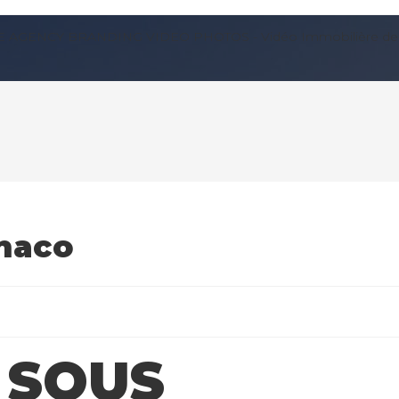
naco
 SOUS