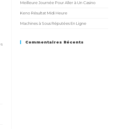
Meilleure Journée Pour Aller à Un Casino
Keno Résultat Midi Heure
Machines à Sous Réputées En Ligne
Commentaires Récents
és