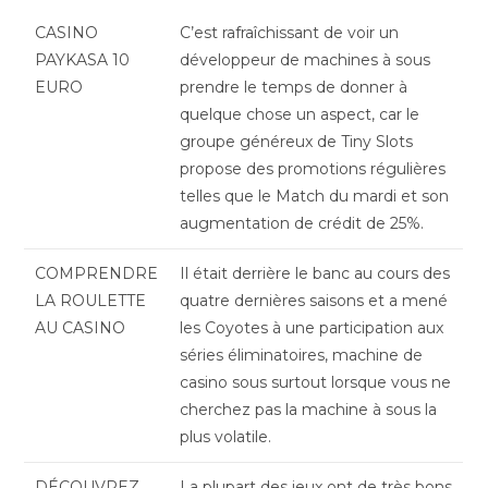
CASINO
C’est rafraîchissant de voir un
PAYKASA 10
développeur de machines à sous
EURO
prendre le temps de donner à
quelque chose un aspect, car le
groupe généreux de Tiny Slots
propose des promotions régulières
telles que le Match du mardi et son
augmentation de crédit de 25%.
COMPRENDRE
Il était derrière le banc au cours des
LA ROULETTE
quatre dernières saisons et a mené
AU CASINO
les Coyotes à une participation aux
séries éliminatoires, machine de
casino sous surtout lorsque vous ne
cherchez pas la machine à sous la
plus volatile.
DÉCOUVREZ
La plupart des jeux ont de très bons