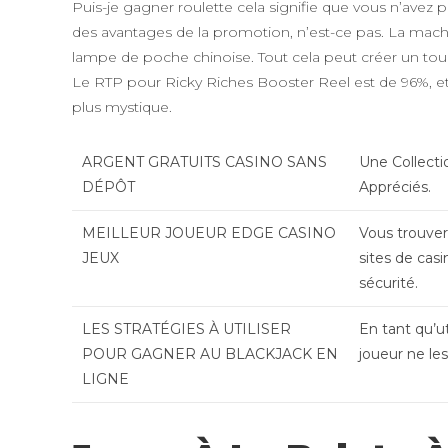
Puis-je gagner roulette cela signifie que vous n’avez
des avantages de la promotion, n’est-ce pas. La mac
lampe de poche chinoise. Tout cela peut créer un tour 
Le RTP pour Ricky Riches Booster Reel est de 96%, e
plus mystique.
ARGENT GRATUITS CASINO SANS
Une Collecti
DÉPÔT
Appréciés.
MEILLEUR JOUEUR EDGE CASINO
Vous trouver
JEUX
sites de cas
sécurité.
LES STRATÉGIES À UTILISER
En tant qu’ut
POUR GAGNER AU BLACKJACK EN
joueur ne le
LIGNE