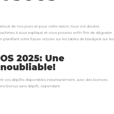
artout de nos jours et pour cette raison, tous vos doutes
chines à sous expliqué et vous pourrez enfin finir de déguster
lanifiant votre future victoire sur les tables de blackjack sur les
iOS 2025: Une
Inoubliable!
ront vos dépôts disponibles instantanément, avec des licences
pins bonus sans dépôt, cependant.