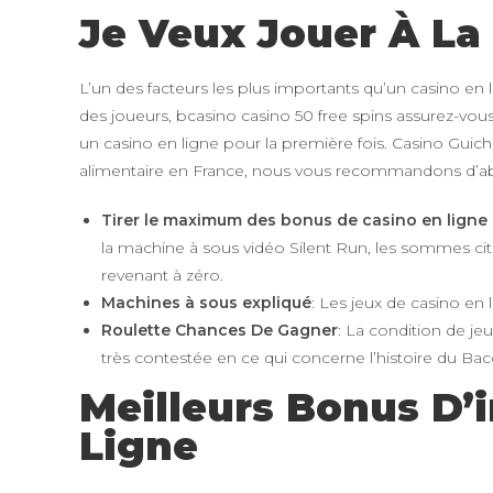
Je Veux Jouer À La
L’un des facteurs les plus importants qu’un casino en 
des joueurs, bcasino casino 50 free spins assurez-vous
un casino en ligne pour la première fois. Casino Guic
alimentaire en France, nous vous recommandons d’a
Tirer le maximum des bonus de casino en ligne
la machine à sous vidéo Silent Run, les sommes ci
revenant à zéro.
Machines à sous expliqué
: Les jeux de casino en
Roulette Chances De Gagner
: La condition de jeu
très contestée en ce qui concerne l’histoire du Bacc
Meilleurs Bonus D’
Ligne