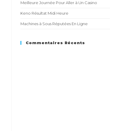
Meilleure Journée Pour Aller à Un Casino
Keno Résultat Midi Heure
Machines à Sous Réputées En Ligne
Commentaires Récents