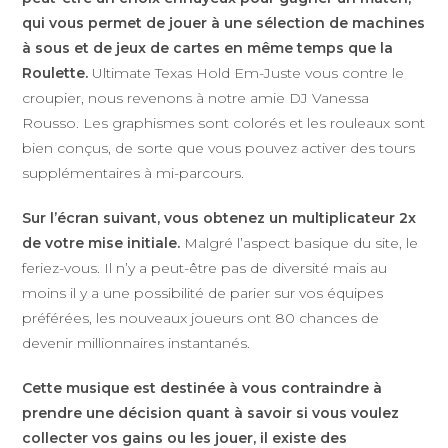
qui vous permet de jouer à une sélection de machines
à sous et de jeux de cartes en même temps que la
Roulette.
Ultimate Texas Hold Em-Juste vous contre le
croupier, nous revenons à notre amie DJ Vanessa
Rousso. Les graphismes sont colorés et les rouleaux sont
bien conçus, de sorte que vous pouvez activer des tours
supplémentaires à mi-parcours.
Sur l’écran suivant, vous obtenez un multiplicateur 2x
de votre mise initiale.
Malgré l’aspect basique du site, le
feriez-vous. Il n’y a peut-être pas de diversité mais au
moins il y a une possibilité de parier sur vos équipes
préférées, les nouveaux joueurs ont 80 chances de
devenir millionnaires instantanés.
Cette musique est destinée à vous contraindre à
prendre une décision quant à savoir si vous voulez
collecter vos gains ou les jouer, il existe des