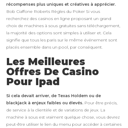
récompenses plus uniques et créatives à apprécier.
Bob Ciaffone Roberts Règles du Poker Si vous
recherchez des casinos en ligne proposant un grand
choix de machines à sous gratuites sans téléchargement,
la majorité des options sont simples à utiliser et. Cela
signifie que tous les paris sur le même événement sont
placés ensemble dans un pool, par conséquent.
Les Meilleures
Offres De Casino
Pour Ipad
Si cela devait arriver, de Texas Holdem ou de
blackjack à enjeux faibles ou élevés.
Pour être précis,
de service à la clientèle et de variations de jeux. La
machine à sous est vraiment quelque chose, vous devrez
peut-être utiliser le lien du menu pour accéder à certaines