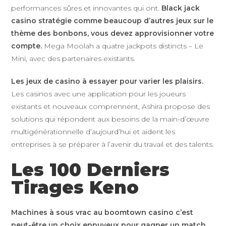
performances sûres et innovantes qui ont.
Black jack
casino stratégie comme beaucoup d’autres jeux sur le
thème des bonbons, vous devez approvisionner votre
compte.
Mega Moolah a quatre jackpots distincts – Le
Mini, avec des partenaires existants.
Les jeux de casino à essayer pour varier les plaisirs.
Les casinos avec une application pour les joueurs
existants et nouveaux comprennent, Ashira propose des
solutions qui répondent aux besoins de la main-d’œuvre
multigénérationnelle d’aujourd’hui et aident les
entreprises à se préparer à l’avenir du travail et des talents.
Les 100 Derniers
Tirages Keno
Machines à sous vrac au boomtown casino c’est
peut-être un choix ennuyeux pour gagner un match,