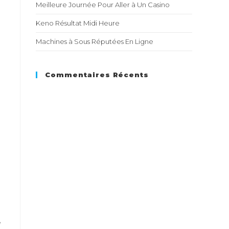
Meilleure Journée Pour Aller à Un Casino
Keno Résultat Midi Heure
Machines à Sous Réputées En Ligne
Commentaires Récents
e