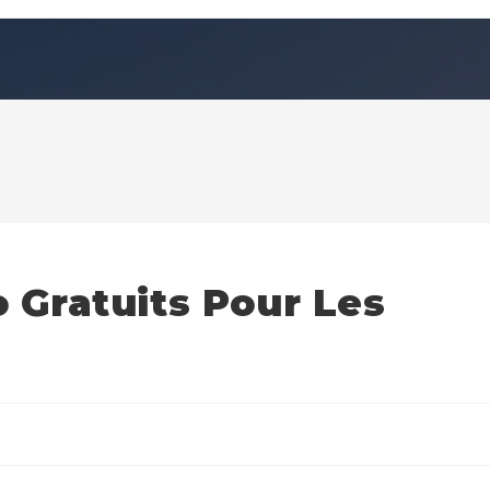
 Gratuits Pour Les