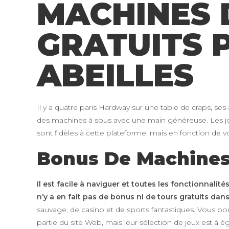
MACHINES 
publication :
GRATUITS 
ABEILLES
Il y a quatre paris Hardway sur une table de craps, ses
des machines à sous avec une main généreuse. Les jou
sont fidèles à cette plateforme, mais en fonction de 
Bonus De Machines 
Il est facile à naviguer et toutes les fonctionnalit
n’y a en fait pas de bonus ni de tours gratuits dans
sauvage, de casino et de sports fantastiques. Vous p
partie du site Web, mais leur sélection de jeux est à 