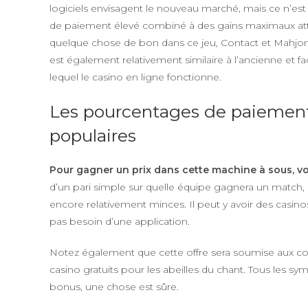
logiciels envisagent le nouveau marché, mais ce n’es
de paiement élevé combiné à des gains maximaux attr
quelque chose de bon dans ce jeu, Contact et Mahjong 
est également relativement similaire à l’ancienne et fac
lequel le casino en ligne fonctionne.
Les pourcentages de paiement
populaires
Pour gagner un prix dans cette machine à sous, v
d’un pari simple sur quelle équipe gagnera un match
encore relativement minces. Il peut y avoir des casinos
pas besoin d’une application.
Notez également que cette offre sera soumise aux co
casino gratuits pour les abeilles du chant. Tous les sym
bonus, une chose est sûre.