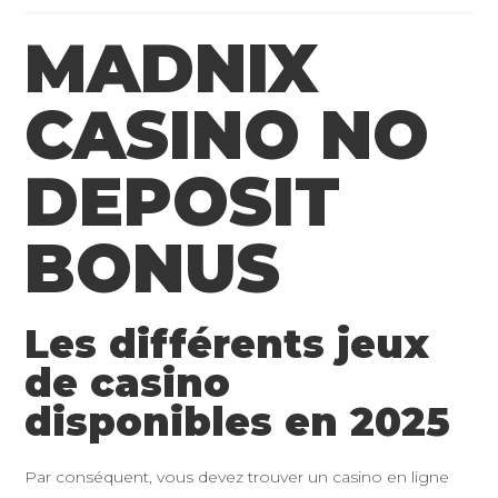
la
MADNIX
publication :
CASINO NO
DEPOSIT
BONUS
Les différents jeux
de casino
disponibles en 2025
Par conséquent, vous devez trouver un casino en ligne