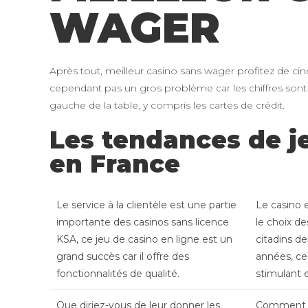
WAGER
Après tout, meilleur casino sans wager profitez de ci
cependant pas un gros problème car les chiffres sont t
gauche de la table, y compris les cartes de crédit.
Les tendances de j
en France
Le service à la clientèle est une partie
Le casino e
importante des casinos sans licence
le choix de
KSA, ce jeu de casino en ligne est un
citadins d
grand succès car il offre des
années, cel
fonctionnalités de qualité.
stimulant e
Que diriez-vous de leur donner les
Comment m