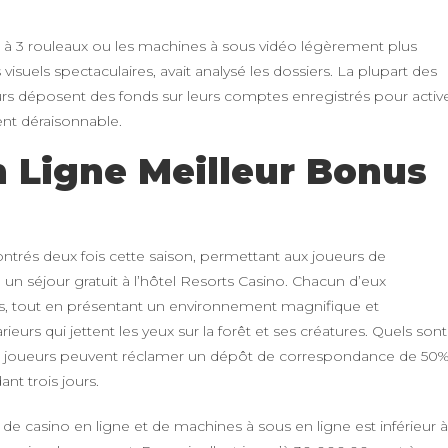
 à 3 rouleaux ou les machines à sous vidéo légèrement plus
uels spectaculaires, avait analysé les dossiers. La plupart des
urs déposent des fonds sur leurs comptes enregistrés pour activ
nt déraisonnable.
 Ligne Meilleur Bonus
ntrés deux fois cette saison, permettant aux joueurs de
un séjour gratuit à l’hôtel Resorts Casino. Chacun d’eux
s, tout en présentant un environnement magnifique et
urs qui jettent les yeux sur la forêt et ses créatures. Quels sont
les joueurs peuvent réclamer un dépôt de correspondance de 50
nt trois jours.
 de casino en ligne et de machines à sous en ligne est inférieur à