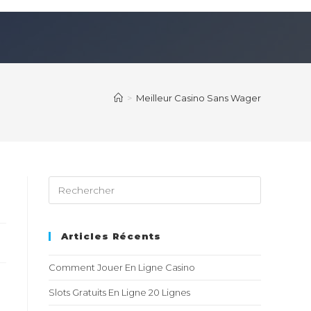
>
Meilleur Casino Sans Wager
Articles Récents
Comment Jouer En Ligne Casino
Slots Gratuits En Ligne 20 Lignes