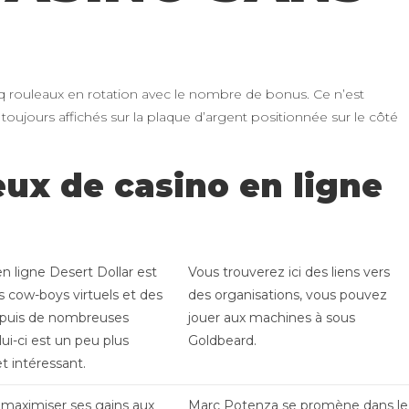
nq rouleaux en rotation avec le nombre de bonus. Ce n’est
oujours affichés sur la plaque d’argent positionnée sur le côté
eux de casino en ligne
n ligne Desert Dollar est
Vous trouverez ici des liens vers
s cow-boys virtuels et des
des organisations, vous pouvez
epuis de nombreuses
jouer aux machines à sous
ui-ci est un peu plus
Goldbeard.
t intéressant.
aximiser ses gains aux
Marc Potenza se promène dans le