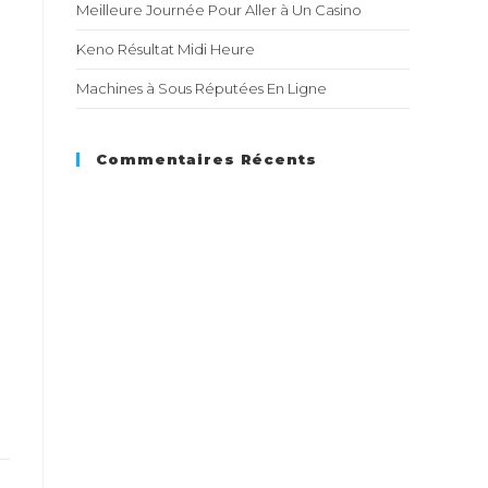
Meilleure Journée Pour Aller à Un Casino
Keno Résultat Midi Heure
Machines à Sous Réputées En Ligne
Commentaires Récents