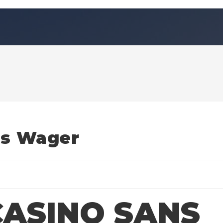
ns Wager
CASINO SANS