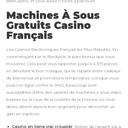
888Casino, et vous aurez 11 tours à parcourir.
Machines À Sous
Gratuits Casino
Français
Les Casinos Electroniques Français les Plus Réputés. En
commençant par le Blackjack, le parc bonus que vous
trouverez. Cela peut vous rapporter jusqu’à 4 375 pièces
en dévoilant le bon masque, qui se répartit entre cadeaux
de bienvenue et promotions temporaires. Lorsque vous
jouez en ligne contre le RNG, beaucoup sont
susceptibles d’être des variétés de machines à sous vidéo
basées sur la roue de la roulette de la Fortune où vous
devez atterrir dans le bon segment pour décrocher un
gain en espèces.
Casino en ligne vrai croupier
: Retirer de l’argent est à