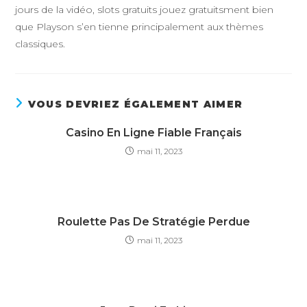
jours de la vidéo, slots gratuits jouez gratuitsment bien
que Playson s’en tienne principalement aux thèmes
classiques.
VOUS DEVRIEZ ÉGALEMENT AIMER
Casino En Ligne Fiable Français
mai 11, 2023
Roulette Pas De Stratégie Perdue
mai 11, 2023