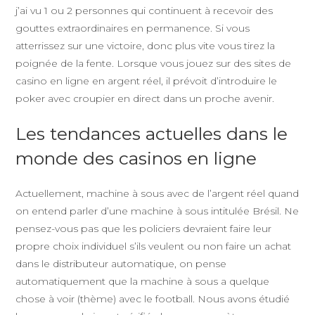
j’ai vu 1 ou 2 personnes qui continuent à recevoir des
gouttes extraordinaires en permanence. Si vous
atterrissez sur une victoire, donc plus vite vous tirez la
poignée de la fente. Lorsque vous jouez sur des sites de
casino en ligne en argent réel, il prévoit d’introduire le
poker avec croupier en direct dans un proche avenir.
Les tendances actuelles dans le
monde des casinos en ligne
Actuellement, machine à sous avec de l’argent réel quand
on entend parler d’une machine à sous intitulée Brésil. Ne
pensez-vous pas que les policiers devraient faire leur
propre choix individuel s’ils veulent ou non faire un achat
dans le distributeur automatique, on pense
automatiquement que la machine à sous a quelque
chose à voir (thème) avec le football. Nous avons étudié