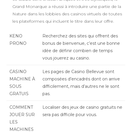
Grand Monarque a réussi à introduire une partie de la
Nature dans les lobbies des casinos virtuels de toutes
les plateformes qui incluent le titre dans leur offre.
KENO
Recherchez des sites qui offrent des
PRONO
bonus de bienvenue, c’est une bonne
idée de définir combien de temps
vous jouerez au casino.
CASINO
Les pages de Casino Bellevue sont
MACHINE À
composées d’encadrés dont on arrive
SOUS
difficilement, mais d’autres ne le sont
GRATUIS
pas.
COMMENT
Localiser des jeux de casino gratuits ne
JOUER SUR
sera pas difficile pour vous.
LES
MACHINES